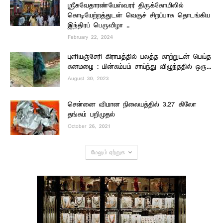
ஸ்ரீசுவேதாரண்யேஸ்வரர் திருக்கோயிலில்
கொடியேற்றத்துடன் வெகுச் சிறப்பாக தொடங்கிய
இந்திரப் பெருவிழா ..
February 22, 2024
புளியஞ்சேரி கிராமத்தில் பலத்த காற்றுடன் பெய்த
கனமழை : மின்கம்பம் சாய்ந்து விழுந்ததில் ஒரு...
August 30, 2023
சென்னை விமான நிலையத்தில் 3.27 கிலோ
தங்கம் பறிமுதல்
October 26, 2021
மேலும் ஏற்றுக