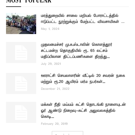
MOST POPULAR
மரத்துறையில் சாலை மறியல் போராட்டத்தில்
ஈடுப்பட்ட நூற்றுக்கும் மேற்பட்ட விவசாயிகள் …
May 1, 2024
முதலமைச்சர் மு.க.ஸ்டாலின் கொளத்தூர்
சட்டமன்ற தொகுதியில் ரூ. 65 லட்சம்
மதிப்பிலான திட்டப்பணிகளை திறந்து...
July 29, 2021
ஊராட்சி செயலாளரின் வீட்டில் 20 சவரன் நகை
மற்றும் ரூ.20 ஆயிரம் மர்ம நபர்கள்...
December 21, 2022
மக்கள் நீதி மய்யம் கட்சி தொடங்கி நாளையுடன்
ஓர் ஆண்டு நிறைவு-கட்சி அலுவலகத்தில்
கொடி...
February 20, 2019