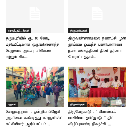
அரசுத் திட்டங்கள்
திருநெல்வேலி
தருமபுரியில் ரூ. 10 கோடி
திருவண்ணாமலை நகராட்சி முன்
மதிப்பீட்டிலான ஒருங்கிணைந்த
தூய்மை ஒப்பந்த பணியாளர்கள்
பேறுகால அவசர சிகிச்சை
நலச் சங்கத்தினர் திடீர் தர்ணா
மற்றும் சிசு...
போராட்டத்தால்...
மதுரை
திருவள்ளூர்
சோழவந்தான் : ஒன்றிய பிஜேபி
திருவேற்காடு : ‘ பிளாஸ்டிக்
அரசினை கண்டித்து கம்யூனிஸ்ட்
மாசில்லா தமிழ்நாடு ” திட்ட
கட்சியினர் ஆர்ப்பாட்டம் ..
விழிப்புணர்வு நிகழ்ச்சி ...