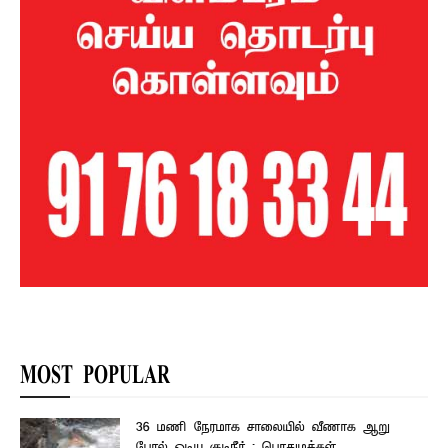
MOST POPULAR
36 மணி நேரமாக சாலையில் வீணாக ஆறு
போல் ஓடிய குடிநீர் : பொதுமக்கள்...