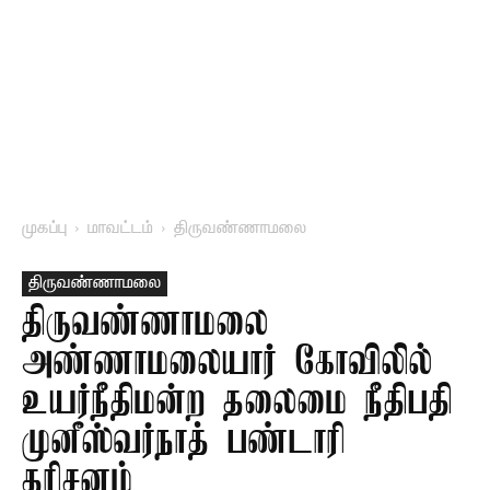
முகப்பு
மாவட்டம்
திருவண்ணாமலை
திருவண்ணாமலை
திருவண்ணாமலை
அண்ணாமலையார் கோவிலில்
உயர்நீதிமன்ற தலைமை நீதிபதி
முனீஸ்வர்நாத் பண்டாரி
தரிசனம்