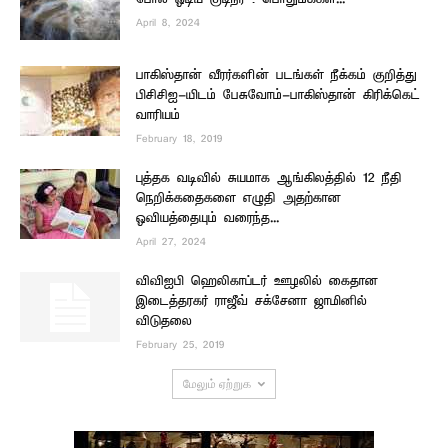
April 8, 2024
பாகிஸ்தான் வீரர்களின் படங்கள் நீக்கம் குறித்து
பிசிசிஐ-யிடம் பேசுவோம்-பாகிஸ்தான் கிரிக்கெட்
வாரியம்
February 18, 2019
புத்தக வடிவில் சுயமாக ஆங்கிலத்தில் 12 நீதி
நெறிக்கதைகளை எழுதி அதற்கான
ஓவியத்தையும் வரைந்த...
April 27, 2024
விவிஐபி ஹெலிகாப்டர் ஊழலில் கைதான
இடைத்தரகர் ராஜீவ் சக்சேனா ஜாமினில்
விடுதலை
February 25, 2019
மேலும் ஏற்றுக