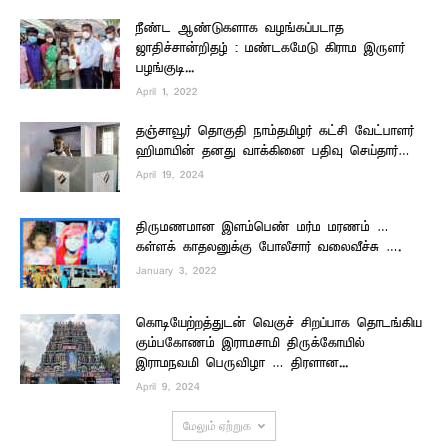
நீண்ட ஆண்டுகளாக வழங்கப்படாத
ஜாதிச்சான்றிதழ் : மண்டகமேடு கிராம இருளர்
பழங்குடி...
April 1, 2022
தஞ்சாவூர் தொகுதி நாம்தமிழர் கட்சி வேட்பாளர்
ஹிமாயின் தனது வாக்கினை பதிவு செய்தார்…
April 19, 2024
திருமணமான இளம்பெண் மர்ம மரணம் …
கள்ளக் காதலனுக்கு போலீசார் வலைவீச்சு ….
January 3, 2022
கொடியேற்றத்துடன் வெகுச் சிறப்பாக தொடங்கிய
கும்பகோணம் இராமசாமி திருக்கோயில்
இராமநவமி பெருவிழா … திரளான...
April 9, 2024
மேலும் ஏற்றுக