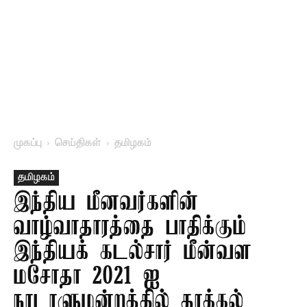
முகப்பு
செய்திகள்
தமிழகம்
தமிழகம்
இந்திய மீனவர்களின்
வாழ்வாதாரத்தை பாதிக்கும்
இந்தியக் கடல்சார் மீன்வள
மசோதா 2021 ஐ
நாடாளுமன்றத்தில் தாக்கல்