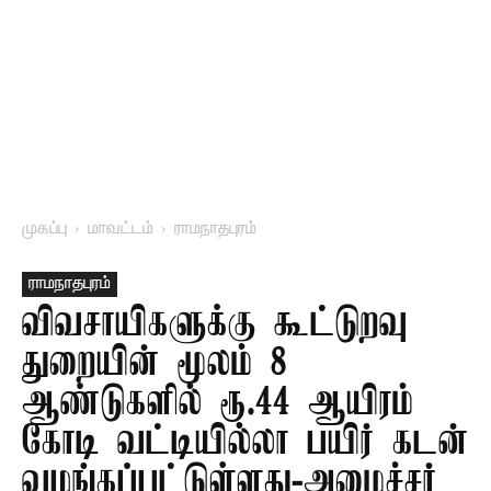
முகப்பு
மாவட்டம்
ராமநாதபுரம்
ராமநாதபுரம்
விவசாயிகளுக்கு கூட்டுறவு
துறையின் மூலம் 8
ஆண்டுகளில் ரூ.44 ஆயிரம்
கோடி வட்டியில்லா பயிர் கடன்
வழங்கப்பட்டுள்ளது-அமைச்சர்