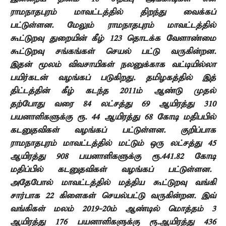
ராமநாதபுரம் மாவட்டத்தில் திறந்து வைக்கப்
பட்டுள்ளன. மேலும் ராமநாதபுரம் மாவட்டத்தில்
கூட்டுறவு துறையின் கீழ்
123
தொடக்க வேளாண்மை
கூட்டுறவு சங்கங்கள் செயல் பட்டு வருகின்றன.
இதன் மூலம் விவசாயிகள் நலனுக்காக வட்டியில்லா
பயிர்கடன் வழங்கப் படுகிறது. தமிழகத்தில் இத்
திட்டத்தின் கீழ் கடந்த
2011
ம் ஆண்டு முதல்
தற்போது வரை
84
லட்சத்து
69
ஆயிரத்து
310
பயனாளிகளுக்கு ரூ.
44
ஆயிரத்து
68
கோடி மதி்பபில்
கடனுதவிகள் வழங்கப் பட்டுள்ளன. குறிப்பாக
ராமநாதபுரம் மாவட்டத்தில் மட்டும் ஒரு லட்சத்து
45
ஆயிரத்து
908
பயனாளிகளுக்கு ரூ.
441.82
கோடி
மதிப்பில் கடனுதவிகள் வழங்கப் பட்டுள்ளன.
அதேபோல் மாவட்டத்தில் மத்திய கூட்டுறவு வங்கி
சார்பாக
22
கிளைகள் செயல்பட்டு வருகின்றன. இவ்
வங்கிகள் மலம்
2019-20
ம் ஆண்டில் மொத்தம்
3
ஆயிரத்து
176
பயனாளிகளுக்கு ரூ.ஆயிரத்து
436