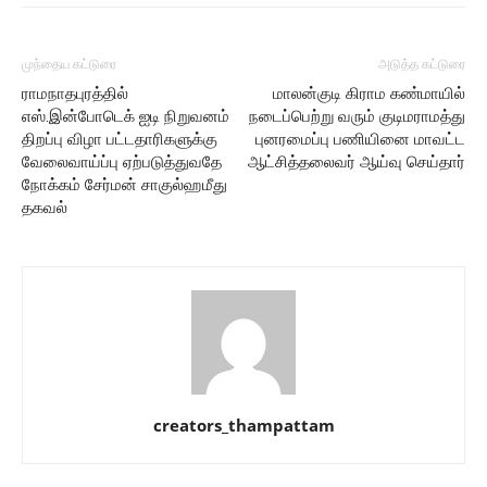
முந்தைய கட்டுரை
அடுத்த கட்டுரை
ராமநாதபுரத்தில்
மாலன்குடி கிராம கண்மாயில்
எஸ்.இன்போடெக் ஐடி நிறுவனம்
நடைப்பெற்று வரும் குடிமராமத்து
திறப்பு விழா பட்டதாரிகளுக்கு
புனரமைப்பு பணியினை மாவட்ட
வேலைவாய்ப்பு ஏற்படுத்துவதே
ஆட்சித்தலைவர் ஆய்வு செய்தார்
நோக்கம் சேர்மன் சாகுல்ஹமீது
தகவல்
creators_thampattam