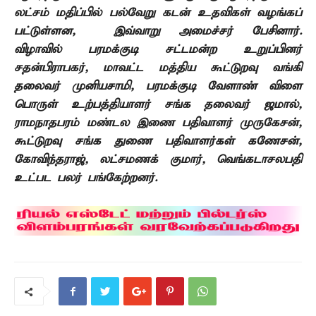
லட்சம் மதிப்பில் பல்வேறு கடன் உதவிகள் வழங்கப்
பட்டுள்ளன
,
இவ்வாறு அமைச்சர் பேசினார்.
விழாவில் பரமக்குடி சட்டமன்ற உறுப்பினர்
சதன்பிராபகர்
,
மாவட்ட மத்திய கூட்டுறவு வங்கி
தலைவர் முனியசாமி
,
பரமக்குடி வேளாண் விளை
பொருள் உற்பத்தியாளர் சங்க தலைவர் ஜமால்
,
ராமநாதபரம் மண்டல இணை பதிவாளர் முருகேசன்
,
கூட்டுறவு சங்க துணை பதிவாளர்கள் கணேசன்
,
கோவிந்தராஜ்
,
லட்சமணக் குமார்
,
வெங்கடாசலபதி
உட்பட பலர் பங்கேற்றனர்.