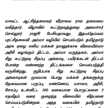
மாவட்ட ஆட்சித்தலைவர் வீரராகவ ராவ் தலைமை
வகித்தார்.
விழாவில் கூட்டுறவுத்துறை அமைச்சர்
செல்லுார் ராஜூ பேசியதாவது:
இதயதெய்வம்
புரட்சிதலைவி அம்மா வழியில் செயல்படும் தமிழ்நாடு
அரசு ஏழை எளிய மக்கள் நலனுக்காக விலையில்லா
அரிசி வழங்கும் திட்டம்
,
அம்மா மருந்தகம்
,
அம்மா
சிறு கூட்டுறவு சிறப்பு அங்காடி
,
பயிர்க்கடன் திட்டம்
போன்ற எண்ணற்ற திட்டங்களை செயல்படுத்தி
வருகின்றது. குறிப்பாக
சிறு கூட்டுறவு சிறப்பு
அங்காடிகள் மூலமாக பொது மக்கள் தங்களுக்கு
தேவையான பருப்பு
,
எண்ணெய்
,
மசாலா
,
அரிசி
,
சோப்பு உள்ளிட்ட
300
வகையான பொருட்களை
5
சதவீதம் வரை குறைந்த விலையில் விற்பனை
செய்யப்படுகின்றன.
அந்த வகையில் தமிழ்நாடு