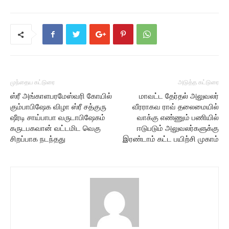
முந்தைய கட்டுரை
அடுத்த கட்டுரை
ஸ்ரீ அங்காளபரமேஸ்வரி கோயில்
மாவட்ட தேர்தல் அலுவலர்
கும்பாபிஷேக விழா ஸ்ரீ சத்குரு
வீரராகவ ராவ் தலைமையில்
ஷீரடி சாய்பாபா வருடாபிஷேகம்
வாக்கு எண்ணும் பணியில்
கருடபகவான் வட்டமிட வெகு
ஈடுபடும் அலுவலர்களுக்கு
சிறப்பாக நடந்தது
இரண்டாம் கட்ட பயிற்சி முகாம்