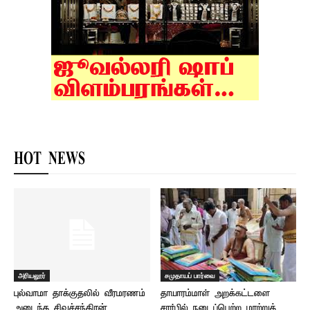
HOT NEWS
அரியலூர்
சமுதாயப் பார்வை
புல்வாமா தாக்குதலில் வீரமரணம்
தாயாரம்மாள் அறக்கட்டளை
அடைந்த சிவச்சந்திரன்
சார்பில் நடைப்பெற்ற மாற்றுத்