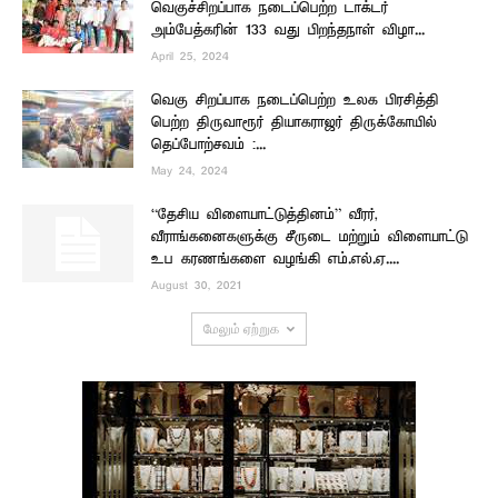
வெகுச்சிறப்பாக நடைப்பெற்ற டாக்டர்
அம்பேத்கரின் 133 வது பிறந்தநாள் விழா...
April 25, 2024
வெகு சிறப்பாக நடைப்பெற்ற உலக பிரசித்தி
பெற்ற திருவாரூர் தியாகராஜர் திருக்கோயில்
தெப்போற்சவம் :...
May 24, 2024
“தேசிய விளையாட்டுத்தினம்” வீரர்,
வீராங்கனைகளுக்கு சீருடை மற்றும் விளையாட்டு
உப கரணங்களை வழங்கி எம்.எல்.ஏ....
August 30, 2021
மேலும் ஏற்றுக