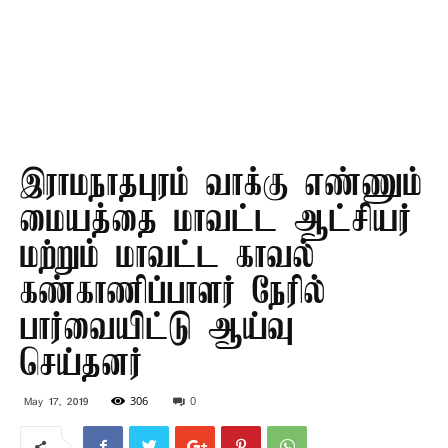
இராமநாதபுரம் வாக்கு எண்ணும்
மையத்தை மாவட்ட ஆட்சியர்
மற்றும் மாவட்ட காவல்
கண்காணிப்பாளர் நேரில்
பார்வையிட்டு ஆய்வு
செய்தனர்
306
0
May 17, 2019