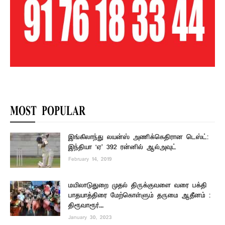
MOST POPULAR
இங்கிலாந்து லயன்ஸ் அணிக்கெதிரான டெஸ்ட்:
இந்தியா ‘ஏ’ 392 ரன்னில் ஆல்அவுட்
February 14, 2019
மயிலாடுதுறை முதல் திருக்குவளை வரை பக்தி
பாதயாத்திரை மேற்கொள்ளும் தருமை ஆதீனம் :
திரூவாரூர்...
January 30, 2023