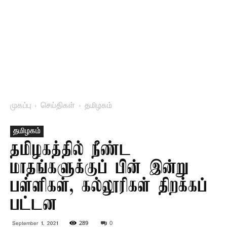
முகப்பு
செய்திகள்
தமிழகம்
தமிழகம்
தமிழகத்தில் நீண்ட
மாதங்களுக்குப் பின் இன்று
பள்ளிகள், கல்லூரிகள் திறக்கப்
பட்டன
289
0
September 1, 2021