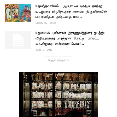
தேவந்தவாக்கம் : அருள்மிகு ஸ்ரீதிருபுரசுந்தரி
உடனுறை திருதேவநாத ஈஸ்வரர் திருக்கோயில்
புனராவர்தன அஷ்டபந்த மகா...
March 22, 2022
தேனியில் முன்னாள் இராணுவத்தினர் நடத்திய
விழிப்புணர்வு மாரத்தான் போட்டி – மாவட்ட
காவல்துறை கண்காணிப்பாளர்...
June 3, 2019
மேலும் ஏற்றுக