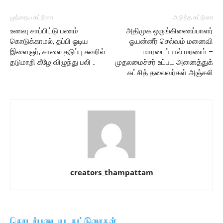
முந்தைய கட்டுரை
அடுத்த கட்டுரை
உணவு சாப்பிட்டு பணம்
அதிமுக ஒருங்கிணைப்பாளர்
கொடுக்காமல், தப்பி ஓடிய
ஓ.பன்னீர் செல்வம் மனைவி
இளைஞர், சாலை தடுப்பு சுவரில்
மாரடைப்பால் மரணம் –
தடுமாறி கீழே விழுந்து பலி ..
முதலமைச்சர் உட்பட அனைத்துக்
கட்சித் தலைவர்கள் அஞ்சலி
creators_thampattam