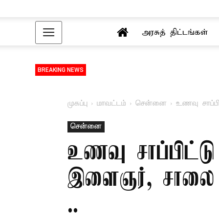
அரசுத் திட்டங்கள்
BREAKING NEWS
முகப்பு
மாவட்டம்
சென்னை
உணவு சாப்பி
சென்னை
உணவு சாப்பிட்ட
இளைஞர், சாலை தட
..