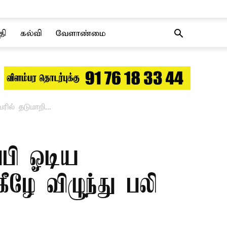
தி
கல்வி
வேளாண்மை
ில் தடுமாறி...
்பி ஓடிய
ீழே விழுந்து பலி