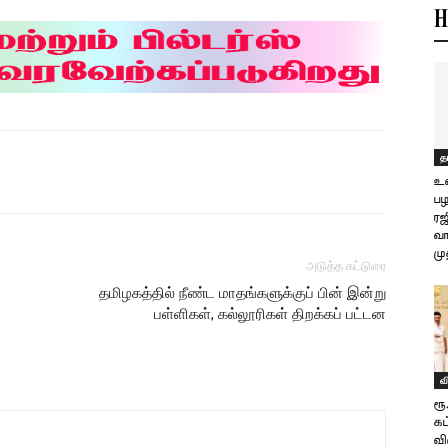
H
த
உள
பழ
ரஜ
வா
மு
அடுத்த கட்டுரை
தமிழகத்தில் நீண்ட மாதங்களுக்குப் பின் இன்று
பள்ளிகள், கல்லூரிகள் திறக்கப் பட்டன
வ
ரூ
கட
வி