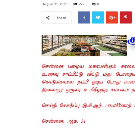
272
0
August 31, 2021
Share
சென்னை பழைய மகாபலிபுரம் சாலையி
உணவு சாப்பிட்டு விட்டு மது போதையி
கொடுக்காமல் தப்பி ஓடிய போது சாலை 
இளைஞர் ஒருவர் உயிரிழந்த சம்பவம் ந
செய்தி சேகரிப்பு இ.சி.ஆர். பா.வினோத
சென்னை, ஆக. 31 –