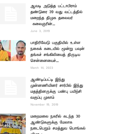
ஆவடி அடுத்த பட்டாபிராம்
தண்டுரை 39 வது வட்டத்தில்
மறைந்த திமுக தலைவர்
கலைஞரின்...
June 3, 2019
பாதிரிவேடு பகுதியில் உள்ள
நகைக் கடையில் மூன்று பவுன்
தங்கச் சங்கிலியைத் திருடிய
சென்னையைச்...
March 14, 2023
ஆண்டிப்பட்டி இந்து
முன்னணியினர் சார்பில் இந்து
மதத்தினருக்கு பண்பு பயிற்சி
வகுப்பு முகாம்
November 19, 2019
மறைமலை நகரில் கடந்த 30
ஆண்டுகளுக்கு மேலாக
நடைபெறும் சமத்துவ பொங்கல்