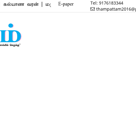
Tel:
9176183344
 வரன் | மருத்துவம் | வணிகம் | பைனான்ஸ் | ரியல் எஸ்
E-paper
thampattam2016@