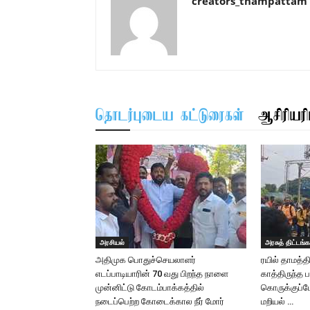
creators_thampattam
தொடர்புடைய கட்டுரைகள்
ஆசிரியரிட
அரசியல்
அரசுத் திட்டங்க
அதிமுக பொதுச்செயலாளர்
ரயில் தாமத்
எடப்பாடியாரின் 70 வது பிறந்த நாளை
காத்திருந்த
முன்னிட்டு கோடம்பாக்கத்தில்
கொருக்குப்பே
நடைப்பெற்ற கோடைக்கால நீர் மோர்
மறியல் …