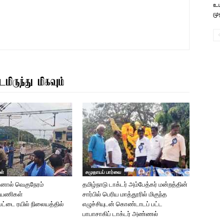
உட
மு
மிருந்து மிகவும்
ள்
சமுதாயப் பார்வை
தினால் வெகுநேரம்
தமிழ்நாடு டாக்டர் அம்பேத்கர் மன்றத்தின்
 பயணிகள்
சார்பில் பெரிய மாத்தூரில் மிகுந்த
ட்டை ரயில் நிலையத்தில்
எழுச்சியுடன் கொண்டாடப் பட்ட
பாபாசாகிப் டாக்டர் அண்ணல்