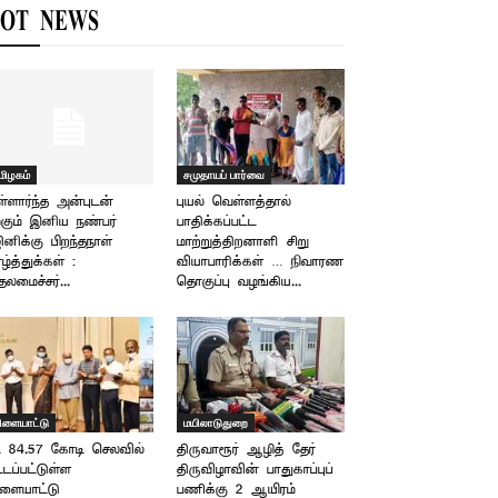
OT NEWS
மிழகம்
சமுதாயப் பார்வை
்ளார்ந்த அன்புடன்
புயல் வெள்ளத்தால்
கும் இனிய நண்பர்
பாதிக்கப்பட்ட
ினிக்கு பிறந்தநாள்
மாற்றுத்திறனாளி சிறு
ழ்த்துக்கள் :
வியாபாரிக்கள் … நிவாரண
தலமைச்சர்...
தொகுப்பு வழங்கிய...
ிளையாட்டு
மயிலாடுதுறை
. 84.57 கோடி செலவில்
திருவாரூர் ஆழித் தேர்
்டப்பட்டுள்ள
திருவிழாவின் பாதுகாப்புப்
ளையாட்டு
பணிக்கு 2 ஆயிரம்