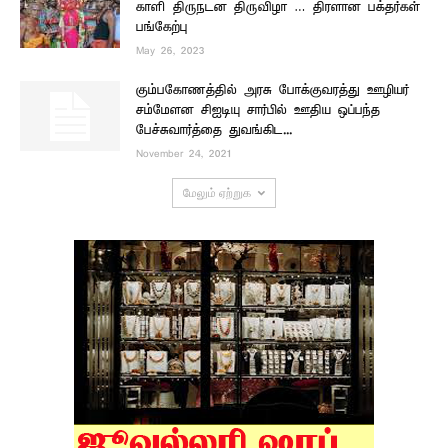
காளி திருநடன திருவிழா … திரளான பக்தர்கள்
பங்கேற்பு
May 26, 2023
கும்பகோணத்தில் அரசு போக்குவரத்து ஊழியர்
சம்மேளன சிஐடியு சார்பில் ஊதிய ஒப்பந்த
பேச்சுவார்த்தை துவங்கிட...
November 24, 2021
மேலும் ஏற்றுக