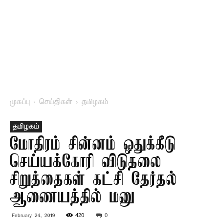
முகப்பு
செய்திகள்
தமிழகம்
தமிழகம்
மோதிரம் சின்னம் ஒதுக்கீடு
செய்யக்கோரி விடுதலை
சிறுத்தைகள் கட்சி தேர்தல்
ஆணையத்தில் மனு
420
0
February 24, 2019