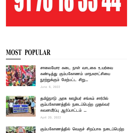
MOST POPULAR
சாலையோர கடை நாள் வாடகை உயர்வை
கண்டித்து கும்பகோணம் மாநகராட்சியை
நூற்றுக்கும் மேற்பட்ட சிறு...
June 6, 2022
தமிழ்நாடு அரசு ஊழியர் சங்கம் சார்பில்
கும்பகோணத்தில் நடைப்பெற்ற முதல்வர்
கவனயீர்ப்பு ஆர்ப்பாட்டம் ...
April 20, 2022
கும்பகோணத்தில் வெகுச் சிறப்பாக நடைப்பெற்ற