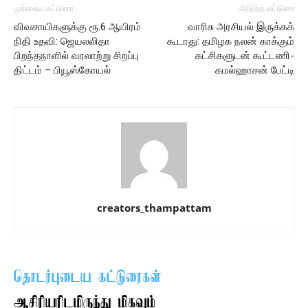
முந்தைய கட்டுரை
அடுத்த கட்டுரை
விவசாயிகளுக்கு ரூ.6 ஆயிரம்
வாரிசு அரசியல் இருக்கக்
நிதி உதவி: ஜெயலலிதா
கூடாது: தமிழக நலன் காக்கும்
பிறந்தநாளில் வரலாற்று சிறப்பு
கட்சிகளுடன் கூட்டணி-
திட்டம் – பியூஸ்கோயல்
கமல்ஹாசன் பேட்டி
creators_thampattam
தொடர்புடைய கட்டுரைகள்
ஆசிரியரிடமிருந்து மிகவும்