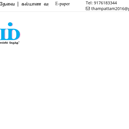
Tel:
9176183344
கல்யாண வரன் | மருத்துவம் | வணிகம் | பைனான்ஸ் | ரி
E-paper
thampattam2016@