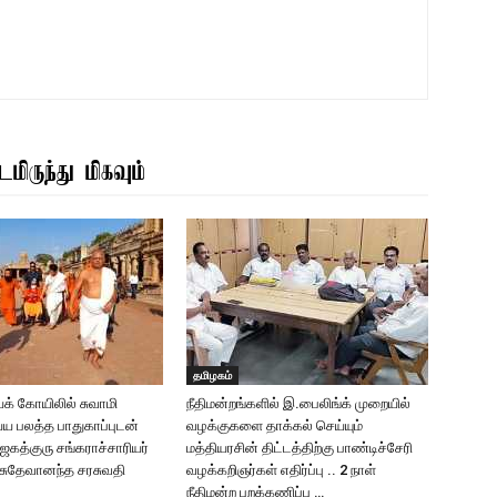
மிருந்து மிகவும்
தமிழகம்
க் கோயிலில் சுவாமி
நீதிமன்றங்களில் இ.பைலிங்க் முறையில்
்ய பலத்த பாதுகாப்புடன்
வழக்குகளை தாக்கல் செய்யும்
கத்குரு சங்கராச்சாரியர்
மத்தியரசின் திட்டத்திற்கு பாண்டிச்சேரி
வாசுதேவானந்த சரசுவதி
வழக்கறிஞர்கள் எதிர்ப்பு .. 2 நாள்
நீதிமன்ற புறக்கணிப்பு …