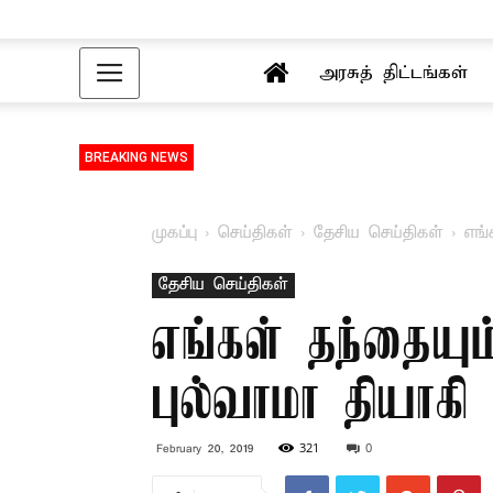
அரசுத் திட்டங்கள்
BREAKING NEWS
முகப்பு
செய்திகள்
தேசிய செய்திகள்
எங்
தேசிய செய்திகள்
எங்கள் தந்தையும
புல்வாமா தியாகி 
321
0
February 20, 2019