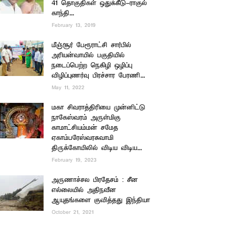
41 தொகுதிகள் ஒதுக்கீடு-ராகுல்
காந்தி...
February 13, 2019
மீஞ்சூர் பேரூராட்சி சார்பில்
அரியன்வாயில் பகுதியில்
நடைப்பெற்ற நெகிழி ஒழிப்பு
விழிப்புணர்வு பிரச்சார பேரணி...
May 11, 2022
மகா சிவராத்திரியை முன்னிட்டு
நாகேஸ்வரம் அருள்மிகு
காமாட்சியம்மன் சமேத
ஏகாம்பரேஸ்வரசுவாமி
திருக்கோயிலில் விடிய விடிய...
February 19, 2023
அருணாச்சல பிரதேசம் : சீன
எல்லையில் அதிநவீன
ஆயுதங்களை குவித்தது இந்தியா
October 21, 2021