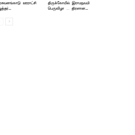
ரசவனங்காடு ஊராட்சி
திருக்கோயில் இராமநவமி
த்தர்...
பெருவிழா … திரளான...