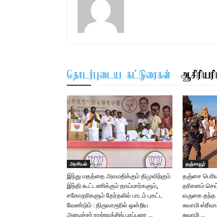
தொடர்புடைய கட்டுரைகள்
ஆசிரியரிட
அரசியல்
தஞ்சாவூர்
இந்து மதத்தை அவமதிக்கும் திமுவிற்கும்
தஞ்சை பெரிய
இந்தி கூட்டணிக்கும் தாய்மார்களும்,
தரிசனம் செய
சகோதரிகளும் தேர்தலில் பாடம் புகட்ட
வருகை தந்த ஜ
வேண்டும் : திருவாரூரில் ஒன்றிய
சுவாமி ஸ்ரீ
அமைச்சர் ராஜ்நாத்சிங் பரப்புரை …
சுவாமி …