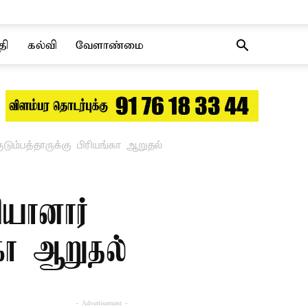
தி
கல்வி
வேளாண்மை
ுடும்பத்தாருக்கு பிரியங்கா ஆறுதல்
யானார் –
்கா ஆறுதல்
- Advertisement -