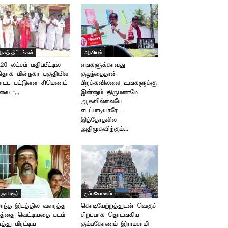
ரசுத் திட்டங்கள்
அரசியல்
.20 லட்சம் மதிப்பீட்டில்
எங்களுக்காவது
திதாக மின்நகர் பகுதியில்
குழந்தைதான்
டப் பட்டுள்ள சிமெண்ட்
பிறக்கவில்லை உங்களுக்கு
லை :...
இன்னும் திருமணமே
ஆகவில்லையே
எடப்பாடியாரே …
இத்தேர்தலில்
அதிமுகவிற்கும்...
ிருவாரூர்
கும்பகோணம்
ந்த இடத்தில் வளர்த்த
கொடியேற்றத்துடன் வெகுச்
த்தை வெட்டியதை படம்
சிறப்பாக தொடங்கிய
டித்து மிரட்டிய
கும்பகோணம் இராமசாமி