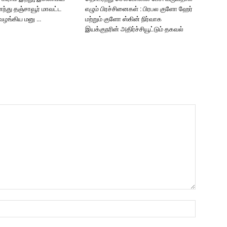
்து தஞ்சாவூர் மாவட்ட
எழும் பிரச்சினைகள் : பிரபல குளோ ஹேர்
 வழங்கிய மனு …
மற்றும் குளோ ஸ்கின் நிர்வாக
இயக்குநரின் அதிர்ச்சியூட்டும் தகவல்