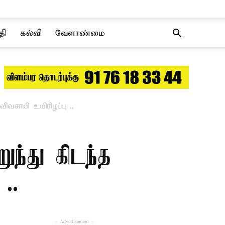
தி
கல்வி
வேளாண்மை
ிவசாயி உயிரிழப்பு ..
ுந்து கிடந்த
..
- Advertisement -