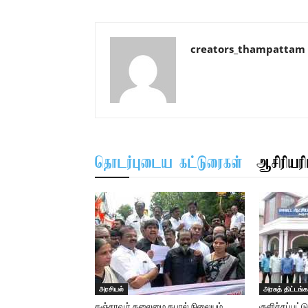
creators_thampattam
தொடர்புடைய கட்டுரைகள்
ஆசிரியரிட
அரசியல்
அரசுத் திட்டங்க
தஞ்சாவூர் தலைமை தபால் நிலையம்
குளிச்சப்பட்