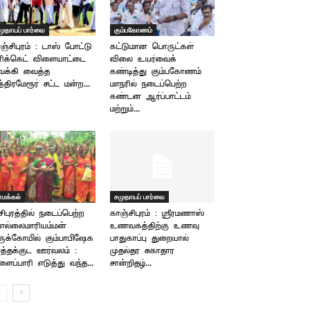
முதாயப் பார்வை
கும்பகோணம்
ஞ்சிபுரம் : டாஸ் போட்டு
கட்டுமான பொருட்கள்
ரிக்கெட் விளையாட்டை
விலை உயர்வைக்
வக்கி வைத்த
கண்டித்து கும்பகோணம்
்திரமேரூர் சட்ட மன்ற...
மாநரில் நடைப்பெற்ற
கண்டன ஆர்ப்பாட்டம்
மற்றும்...
ாமக்கல்
சமுதாயப் பார்வை
சிபுரத்தில் நடைப்பெற்ற
காஞ்சிபுரம் : ஸ்ரீரமணாஸ்
ரீஎல்லைமாரியம்மன்
உணவகத்திற்கு உணவு
ருக்கோயில் கும்பாபிஷேக
பாதுகாப்பு துறையால்
ர்த்தக்குட ஊர்வலம் :
முதல்தர சுகாதார
ளைப்பாரி எடுத்து வந்த...
சான்றிதழ்...