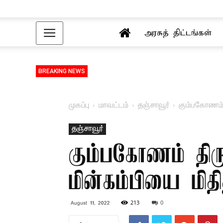
அரசுத் திட்டங்கள்
BREAKING NEWS
முகப்பு
மாவட்டம்
தஞ்சாவூர்
கும்பகோணம் 
தஞ்சாவூர்
கும்பகோணம் திரு
மின்கம்பியை மிதி
213
0
August 11, 2022