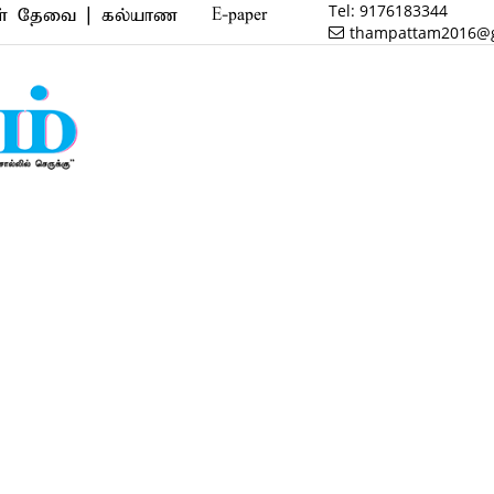
Tel:
9176183344
 | கல்யாண வரன் | மருத்துவம் | வணிகம் | பைனான்ஸ் | 
E-paper
thampattam2016@