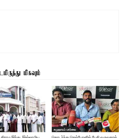
மிருந்து மிகவும்
ள்
சமுதாயப் பார்வை
டு கிராம இந்து, இஸ்லாமிய
தொடர்ந்து செல்போனில் பேசி வருவதால்