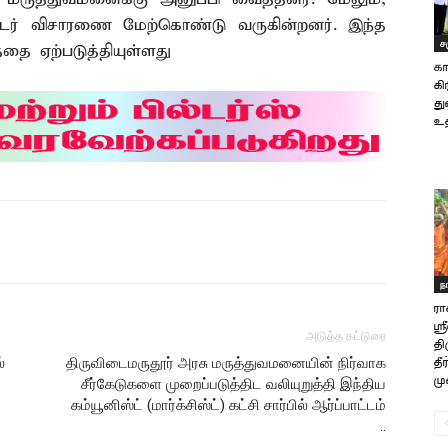
தொடர் விசாரணை மேற்கொண்டு வருகின்றனர். இந்த
ச
தை ஏற்படுத்தியுள்ளது
கா
கி
து
உத
ந
ரா
ஸ்
அடுத்த கட்டுரை
தி
்
திருவிடைமருதூர் அரசு மருத்துவமனையின் நிர்வாக
தீ
மு
சீர்கேடுகளை முறைப்படுத்திட வலியுறுத்தி இந்திய
கம்யூனிஸ்ட் (மார்க்சிஸ்ட்) கட்சி சார்பில் ஆர்ப்பாட்டம்
..