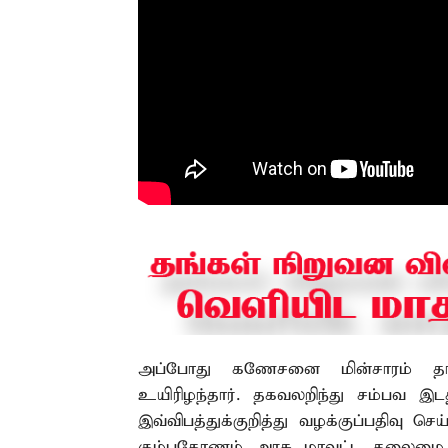
அப்போது கணேசனை மின்சாரம் தாக்
உயிரிழந்தார். தகவலறிந்து சம்பவ இடத
இவ்விபத்துக்குறித்து வழக்குப்பதிவ
கும்பகோணம் அரசு மாவட்ட தலைமை மர