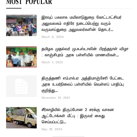
MOST POPULAR
இரவுப் பகலாக மயிலாடுதுறை கோட்டாட்சியர்
அலுவலகம் எதிரே நடைப்பெற்று வரும்
வருவாய்துறை அலுவலர்களின் தொடர்...
March 6, 2024
தமிழக முதல்வர் மு.க.ஸ்டாலின் பிறந்தநாள் விழா
: காஞ்சிபுரம் அரசு பள்ளியில் மாணவிகள்...
March 1, 2022
திருத்தணி எம்.எல்.ஏ அத்திமாஞ்சேரி பேட்டை
அரசு உயர்நிலைப் பள்ளியில் வெள்ளப் பாதிப்பு
குறித்து...
November 14, 2021
சீர்காழியில் திருப்போன 2 சரக்கு வாகன
ஆட்டோக்கள் மீட்பு : இருவர் கைது
செய்யப்பட்டு...
May 18, 2024