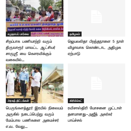
சமுதாயப் பார்வை
தமிழகம்
சிறப்பாக பணியாற்றி வரும்
ஜெயலலிதா பிறந்தநாளை 5 நாள்
திருவாரூர் மாவட்ட ஆட்சியர்
விழாவாக கொண்டாட அதிமுக
சாருஸ்ரீ யை கௌரவிக்கும்
ஏற்பாடு
வகையில்...
அரசுத் திட்டங்கள்
கிரிக்கெட்
பெருங்களத்தூர் இரயில் நிலையம்
ரவிசாஸ்திரி யோசனை முட்டாள்
அருகில் நடைப்பெற்று வரும்
தனமானது-அஜீத் அகர்கர்
மேம்பால பணிகளை அமைச்சர்
பாய்ச்சல்
எ.வ. வேலு...