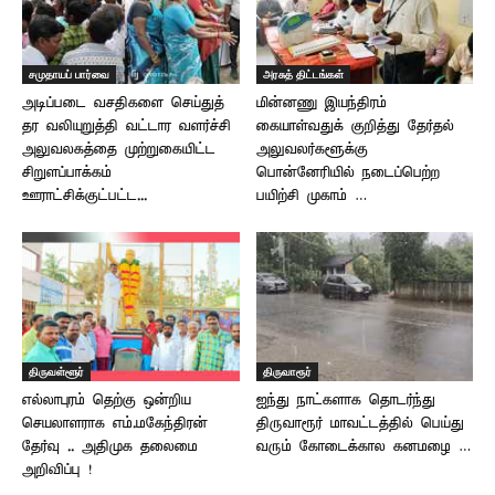
சமுதாயப் பார்வை
அரசுத் திட்டங்கள்
அடிப்படை வசதிகளை செய்துத்
மின்னணு இயந்திரம்
தர வலியுறுத்தி வட்டார வளர்ச்சி
கையாள்வதுக் குறித்து தேர்தல்
அலுவலகத்தை முற்றுகையிட்ட
அலுவலர்களூக்கு
சிறுளப்பாக்கம்
பொன்னேரியில் நடைப்பெற்ற
ஊராட்சிக்குட்பட்ட...
பயிற்சி முகாம் …
திருவள்ளூர்
திருவாரூர்
எல்லாபுரம் தெற்கு ஒன்றிய
ஐந்து நாட்களாக தொடர்ந்து
செயலாளராக எம்.மகேந்திரன்
திருவாரூர் மாவட்டத்தில் பெய்து
தேர்வு .. அதிமுக தலைமை
வரும் கோடைக்கால கனமழை …
அறிவிப்பு !