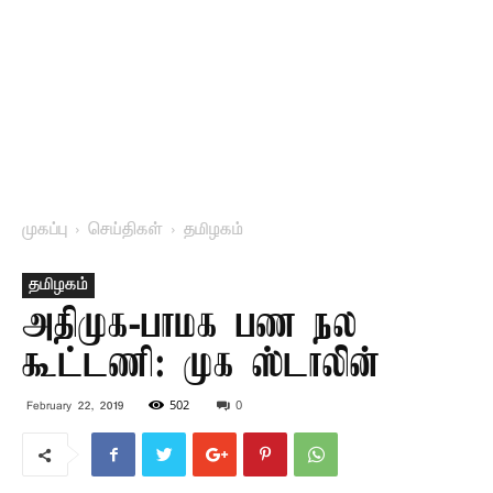
முகப்பு
செய்திகள்
தமிழகம்
தமிழகம்
அதிமுக-பாமக பண நல
கூட்டணி: முக ஸ்டாலின்
502
0
February 22, 2019