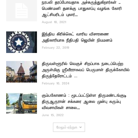
நரபலி தரப்போவதாக அச்சுருத்துகிறார்கள் ..
பெண்மனி தனக்கு பாதுகாப்பு வழங்க கோரி
ஆட்சியரிடம் புகார்...
August 18, 2021
இந்திய கிரிக்கெட் வாரிய விசாரணை
அதிகாரியாக நீதிபதி ஜெயின் நியமனம்
February 22, 2019
திருவள்ளூரில் வெகுச் சிறப்பாக நடைப்பெற்ற
அருள்மிகு ஸ்ரீவீரராகவப் பெருமாள் திருக்கோயில்
திருத்தேரோட்டம் …
February 10, 2024
கும்பகோணம் : மூடப்பட்டுள்ள திருமண்டங்குடி
திருஆருரான் சக்கரை ஆலை முன்பு கரும்பு
விவசாயிகள் சாலை...
June 15, 2022
மேலும் ஏற்றுக