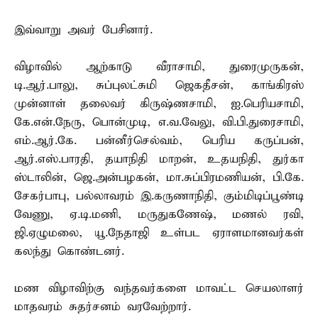
இவ்வாறு அவர் பேசினார்.
விழாவில் ஆற்காடு வீராசாமி, துரைமுருகன்,
டி.ஆர்.பாலு, சுப்புலட்சுமி ஜெகதீசன், காங்கிரஸ்
முன்னாள் தலைவர் கிருஷ்ணசாமி, ஐ.பெரியசாமி,
கே.என்.நேரு, பொன்முடி, எ.வ.வேலு, வி.பி.துரைசாமி,
எம்.ஆர்.கே. பன்னீர்செல்வம், பெரிய கருப்பன்,
ஆர்.எஸ்.பாரதி, தயாநிதி மாறன், உதயநிதி, துர்கா
ஸ்டாலின், ஜெ.அன்பழகன், மா.சுப்பிரமணியன், பி.கே.
சேகர்பாபு, பல்லாவரம் இ.கருணாநிதி, கும்மிடிப்பூண்டி
வேணு, ஏ.டி.மணி, மருதுகணேஷ், மணல் ரவி,
ஜி.ஏழுமலை, யூ.நேதாஜி உள்பட ஏராளமானவர்கள்
கலந்து கொண்டனர்.
மண விழாவிற்கு வந்தவர்களை மாவட்ட செயலாளர்
மாதவரம் சுதர்சனம் வரவேற்றார்.