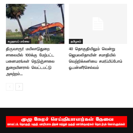
சமுதாயப் பார்வை
தமிழகம்
திருவாரூர் மயிலாடுதுறை
40 தொகுதியிலும் வென்று
சாலையில் 100க்கு மேற்பட்ட
ஜெயலலிதாவின் சமாதியில்
பனைமரங்கள் நெடுஞ்சாலை
வெற்றிக்கனியை சமர்ப்பிப்போம் –
துறையினரால் வெட்டபட்டு
ஓ.பன்னீர்செல்வம்
அகற்றம்...