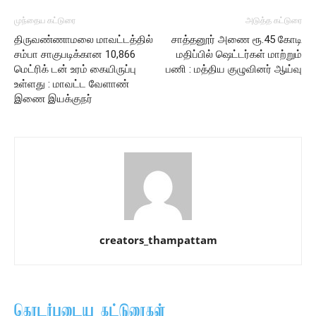
முந்தைய கட்டுரை
அடுத்த கட்டுரை
திருவண்ணாமலை மாவட்டத்தில்
சாத்தனூர் அணை ரூ.45 கோடி
சம்பா சாகுபடிக்கான 10,866
மதிப்பில் ஷெட்டர்கள் மாற்றும்
மெட்ரிக் டன் உரம் கையிருப்பு
பணி : மத்திய குழுவினர் ஆய்வு
உள்ளது : மாவட்ட வேளாண்
இணை இயக்குநர்
creators_thampattam
தொடர்புடைய கட்டுரைகள்