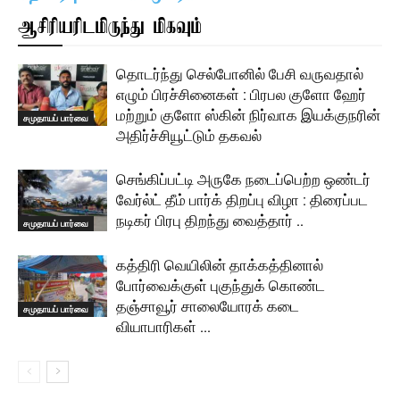
ஆசிரியரிடமிருந்து மிகவும்
தொடர்ந்து செல்போனில் பேசி வருவதால்
எழும் பிரச்சினைகள் : பிரபல குளோ ஹேர்
மற்றும் குளோ ஸ்கின் நிர்வாக இயக்குநரின்
சமுதாயப் பார்வை
அதிர்ச்சியூட்டும் தகவல்
செங்கிப்பட்டி அருகே நடைப்பெற்ற ஒண்டர்
வேர்ல்ட் தீம் பார்க் திறப்பு விழா : திரைப்பட
நடிகர் பிரபு திறந்து வைத்தார் ..
சமுதாயப் பார்வை
கத்திரி வெயிலின் தாக்கத்தினால்
போர்வைக்குள் புகுந்துக் கொண்ட
தஞ்சாவூர் சாலையோரக் கடை
சமுதாயப் பார்வை
வியாபாரிகள் …