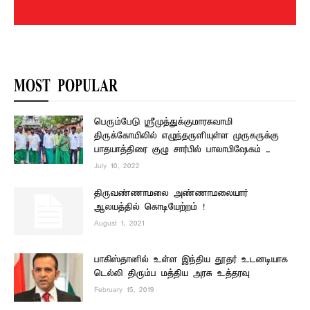
MOST POPULAR
பெரும்பேடு ஸ்ரீமுத்துக்குமாரசுவாமி
திருக்கோயிலில் எழுந்தருளியுள்ள முருகருக்கு
பாதயாத்திரை குழு சார்பில் பாலாபிஷேகம் ..
July 10, 2022
திருவண்ணாமலை அண்ணாமலையார்
ஆலயத்தில் கொடியேற்றம் !
August 1, 2021
பாகிஸ்தானில் உள்ள இந்திய தூதர் உடனடியாக
டெல்லி திரும்ப மத்திய அரசு உத்தரவு
February 15, 2019