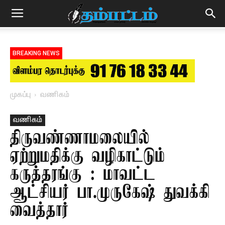
BREAKING NEWS
முகப்பு
வணிகம்
வணிகம்
திருவண்ணாமலையில்
ஏற்றுமதிக்கு வழிகாட்டும்
கருத்தரங்கு : மாவட்ட
ஆட்சியர் பா.முருகேஷ் துவக்கி
வைத்தார்