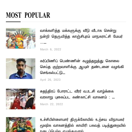
MOST POPULAR
வாக்களித்த மக்களுக்கு வீடு வீடாக சென்று
நன்றி தெருவித்த காஞ்சிபுரம் மாநகராட்சி மேயர்
…...
March 6, 2022
கர்ப்பிணிப் பெண்ணின் கழுத்தறுத்து கொலை
செய்த குற்றவாளிக்கு ஆயுள் தண்டனை வழங்கி
செங்கல்பட்டு...
April 26, 2023
சுதந்திரப் போராட்ட வீரர் வ.உ.சி வாழ்க்கை
வரலாறு புகைப்பட கண்காட்சி வாகனம் : ...
March 22, 2022
உச்சிபிள்ளையார் திருக்கோயில் உற்சவ விநாயகர்
மூஷிக வாகனத்தில் காவிரி பகவத் படித்துறையில்
நடைப்பெற்ற எழுந்தருளல்...