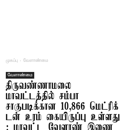
முகப்பு
வேளாண்மை
வேளாண்மை
திருவண்ணாமலை
மாவட்டத்தில் சம்பா
சாகுபடிக்கான 10,866 மெட்ரிக்
டன் உரம் கையிருப்பு உள்ளது
: மாவட்ட வேளாண் இணை