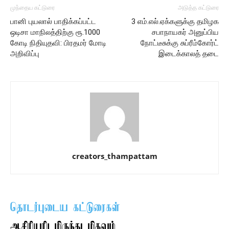
முந்தைய கட்டுரை
அடுத்த கட்டுரை
பானி புயலால் பாதிக்கப்பட்ட
3 எம்.எல்.ஏக்களுக்கு தமிழக
ஒடிசா மாநிலத்திற்கு ரூ.1000
சபாநாயகர் அனுப்பிய
கோடி நிதியுதவி: பிரதமர் மோடி
நோட்டீசுக்கு சுப்ரீம்கோர்ட்
அறிவிப்பு
இடைக்காலத் தடை
creators_thampattam
தொடர்புடைய கட்டுரைகள்
ஆசிரியரிடமிருந்து மிகவும்