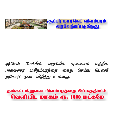
ஏர்செல் மேக்சிஸ் வழக்கில் முன்னாள் மத்திய
அமைச்சர் ப.சிதம்பரத்தை கைது செய்ய டெல்லி
ஐகோர்ட் தடை விதித்து உள்ளது.