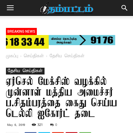
BREAKING NEWS
முகப்பு
செய்திகள்
தேசிய செய்திகள்
தேசிய செய்திகள்
ஏர்செல் மேக்சிஸ் வழக்கில்
முன்னாள் மத்திய அமைச்சர்
ப.சிதம்பரத்தை கைது செய்ய
டெல்லி ஐகோர்ட் தடை
321
0
May 6, 2019