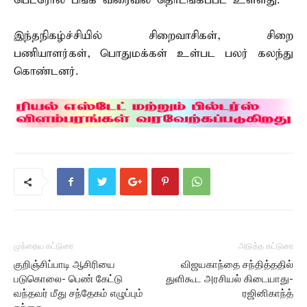
பெட்ரோல் பங்க் விரைவில் தொடங்கப்பட உள்ளது.
இந்தநிகழ்ச்சியில் சிறைவாசிகள், சிறை
பணியாளர்கள், பொதுமக்கள் உள்பட பலர் கலந்து
கொண்டனர்.
முந்தைய கட்டுரை
அடுத்த கட்டுரை
குறிஞ்சிப்பாடி ஆசிரியை
விஜயகாந்தை சந்தித்ததில்
படுகொலை- பெண் கேட்டு
துளிகூட அரசியல் கிடையாது-
வந்தவர் மீது சந்தேகம் எழுப்பும்
ரஜினிகாந்த்