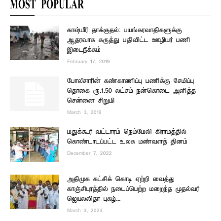
MOST POPULAR
காஷ்மீர் தாக்குதல்: பயங்கரவாதிகளுக்கு
ஆதரவாக கருத்து பதிவிட்ட ஊழியர் பணி
இடைநீக்கம்
February 17, 2019
போலீசாரின் கண்காணிப்பு பணிக்கு சேமிப்பு
தொகை ரூ.1.50 லட்சம் நன்கொடை அளித்த
சென்னை சிறுமி
March 3, 2019
மதுக்கூர் வட்டாரம் நெம்மேலி கிராமத்தில்
கொண்டாடப்பட்ட உலக மண்வளத் தினம்
December 7, 2022
அதிமுக கட்சிக் கொடி ஏற்றி வைத்து
காஞ்சிபுரத்தில் நடைப்பெற்ற மறைந்த முதல்வர்
ஜெயலலிதா புகழ்...
March 3, 2024