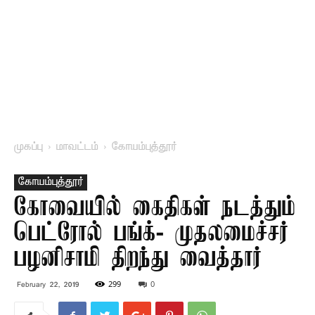
முகப்பு
மாவட்டம்
கோயம்புத்தூர்
கோயம்புத்தூர்
கோவையில் கைதிகள் நடத்தும்
பெட்ரோல் பங்க்- முதலமைச்சர்
பழனிசாமி திறந்து வைத்தார்
299
0
February 22, 2019