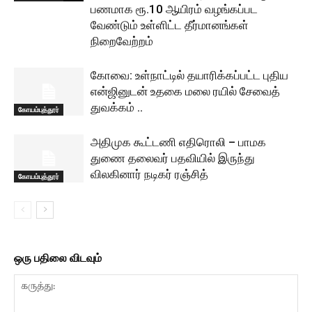
பணமாக ரூ.10 ஆயிரம் வழங்கப்பட
வேண்டும் உள்ளிட்ட தீர்மானங்கள்
நிறைவேற்றம்
கோவை: உள்நாட்டில் தயாரிக்கப்பட்ட புதிய
என்ஜினுடன் உதகை மலை ரயில் சேவைத்
துவக்கம் ..
கோயம்புத்தூர்
அதிமுக கூட்டணி எதிரொலி – பாமக
துணை தலைவர் பதவியில் இருந்து
விலகினார் நடிகர் ரஞ்சித்
கோயம்புத்தூர்
ஒரு பதிலை விடவும்