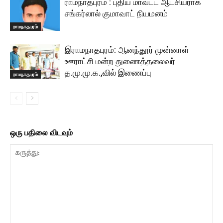
ராமநாதபுரம் : புதிய மாவட்ட ஆட்சியராக
சங்கர்லால் குமாவாட் நியமனம்
ராமநாதபுரம்
இராமநாதபுரம்: ஆனந்தூர் முன்னாள்
ஊராட்சி மன்ற துணைத்தலைவர்
த.மு.மு.க.,வில் இணைப்பு
ராமநாதபுரம்
ஒரு பதிலை விடவும்