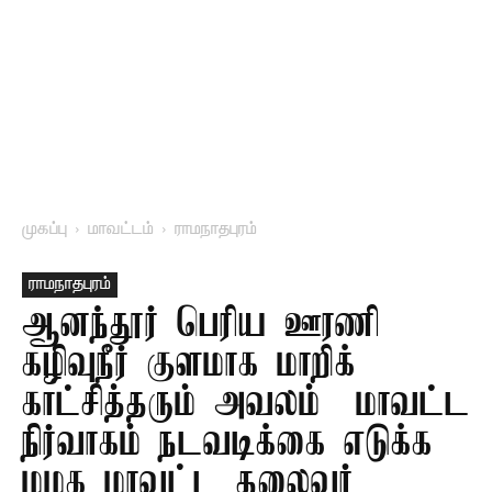
முகப்பு
மாவட்டம்
ராமநாதபுரம்
ராமநாதபுரம்
ஆனந்தூர் பெரிய ஊரணி
கழிவுநீர் குளமாக மாறிக்
காட்சித்தரும் அவலம் – மாவட்ட
நிர்வாகம் நடவடிக்கை எடுக்க
மமக மாவட்ட தலைவர்