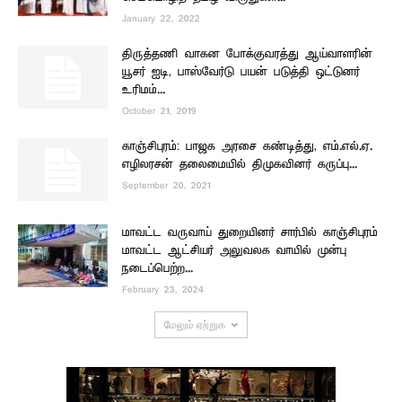
January 22, 2022
திருத்தணி வாகன போக்குவரத்து ஆய்வாளரின்
யூசர் ஐடி, பாஸ்வேர்டு பயன் படுத்தி ஒட்டுனர்
உரிமம்...
October 21, 2019
காஞ்சிபுரம்: பாஜக அரசை கண்டித்து, எம்.எல்.ஏ.
எழிலரசன் தலைமையில் திமுகவினர் கருப்பு...
September 20, 2021
மாவட்ட வருவாய் துறையினர் சார்பில் காஞ்சிபுரம்
மாவட்ட ஆட்சியர் அலுவலக வாயில் முன்பு
நடைப்பெற்ற...
February 23, 2024
மேலும் ஏற்றுக