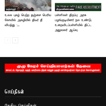
தஞ்சாவூர்
திருவண்ணாமலை
உலக புகழ் பெற்ற தஞ்சை பெரிய
பள்ளிகள் திறப்பு: அரசு
கோவில் அகழியில் திடீர் தீ
பழங்குடியினர் நல உண்டு,
விபத்து :...
உறைவிடப்பள்ளியில் திட்ட
அலுவலர் ஆய்வு
செய்திகள்
தேசிய செய்திகள்