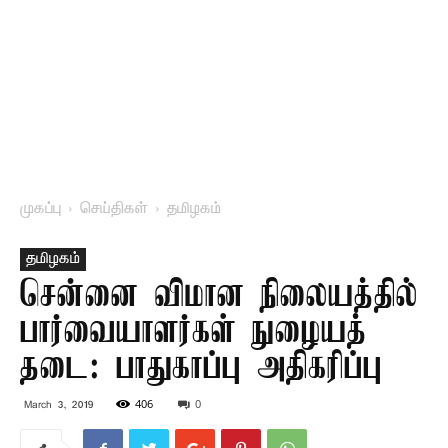
முகப்பு
செய்திகள்
தமிழகம்
தமிழகம்
சென்னை விமான நிலையத்தில்
பார்வையாளர்கள் நுழையத்
தடை: பாதுகாப்பு அதிகரிப்பு
406
0
March 3, 2019