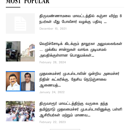
MOST POPULAR
திருவண்ணாமலை மாவட்டத்தில் கஞ்சா விற்ற 8
நபர்கள் மீது போலீசார் வழக்கு பதிவு ...
December 15, 2021
வெறிச்சோடிக் கிடக்கும் தாலூகா அலுவலகங்கள்
… முக்கிய சான்றுகள் வாங்க முடியாமல்
அவதிக்குள்ளான பொதுமக்கள்...
February 28, 2024
முதலமைச்சர் மு.க.ஸ்டாலின் ஒன்றிய அமைச்சர்
நிதின் கட்கரிக்கு, தேசிய நெடுஞ்சாலை
ஆணையத்...
January 24, 2022
திருவாரூர் மாவட்டத்திற்கு வருகை தந்த
தமிழ்நாடு முதலமைச்சர் மு.க.ஸ்டாலினுக்கு பள்ளி
ஆசிரியர்கள் மற்றும் மாணவ...
February 22, 2023