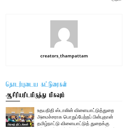
creators_thampattam
தொடர்புடைய கட்டுரைகள்
ஆசிரியரிடமிருந்து மிகவும்
உதயநிதி ஸ்டாலின் விளையாட்டுத்துறை
அமைச்சராக பொறுப்பேற்றப் பின்புதான்
தமிழ்நாட்டு விளையாட்டுத் துறைக்கு
அரசுத் திட்டங்கள்