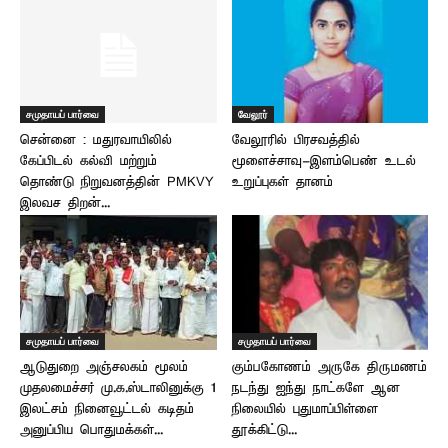
சமுதாயப் பார்வை
வேலூர்
சென்னை : மதுரவாயிலில்
வேலூரில் பிரசவத்தில்
கேப்பிடல் கல்வி மற்றும்
மூளைச்சாவு-இளம்பெண் உடல்
தொண்டு நிறுவனத்தின் PMKVY
உறுப்புகள் தானம்
இலவச திறன்...
சமுதாயப் பார்வை
சமுதாயப் பார்வை
ஆடுதுறை அஞ்சலகம் மூலம்
கும்பகோணம் அருகே திருமணம்
முதலமைச்சர் மு.க.ஸ்டாலினுக்கு 1
நடந்து ஐந்து நாட்களே ஆன
இலட்சம் நினைவூட்டல் கடிதம்
நிலையில் புதுமாப்பிள்ளை
அனுப்பிய பொதுமக்கள்...
தூக்கிட்டு...