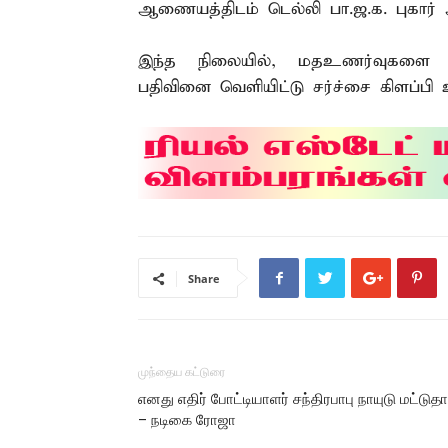
ஆணையத்திடம் டெல்லி பா.ஜ.க. புகார் அள
இந்த நிலையில், மதஉணர்வுகளை புண
பதிவினை வெளியிட்டு சர்ச்சை கிளப்பி 
Share
முந்தைய கட்டுரை
எனது எதிர் போட்டியாளர் சந்திரபாபு நாயுடு மட்டுத
– நடிகை ரோஜா