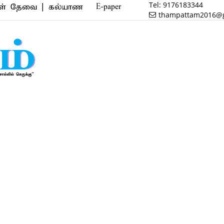
Tel:
9176183344
ை | கல்யாண வரன் | மருத்துவம் | வணிகம் | பைனான்ஸ் |
E-paper
thampattam2016@