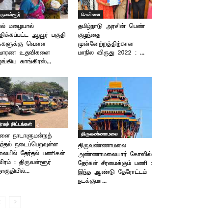
ிருவள்ளூர்
சென்னை
யல் மழையால்
தமிழ்நாடு அரசின் பெண்
திக்கப்பட்ட ஆவூர் பகுதி
குழந்தை
்களுக்கு வெள்ள
முன்னேற்றத்திற்கான
ிவாரண உதவிகளை
மாநில விருது 2022 : ...
ங்கிய காங்கிரஸ்...
ரசுத் திட்டங்கள்
திருவண்ணாமலை
ாளை நாடாளுமன்றத்
ர்தல் நடைப்பெறவுள்ள
திருவண்ணாமலை
லையில் தேர்தல் பணிகள்
அண்ணாமலையார் கோவில்
விரம் : திருவள்ளூர்
தேர்கள் சீரமைக்கும் பணி :
குதியில்...
இந்த ஆண்டு தேரோட்டம்
நடக்குமா...