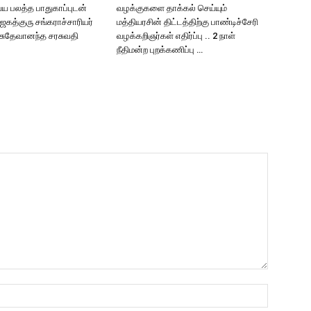
்ய பலத்த பாதுகாப்புடன்
வழக்குகளை தாக்கல் செய்யும்
கத்குரு சங்கராச்சாரியர்
மத்தியரசின் திட்டத்திற்கு பாண்டிச்சேரி
வாசுதேவானந்த சரசுவதி
வழக்கறிஞர்கள் எதிர்ப்பு .. 2 நாள்
நீதிமன்ற புறக்கணிப்பு …