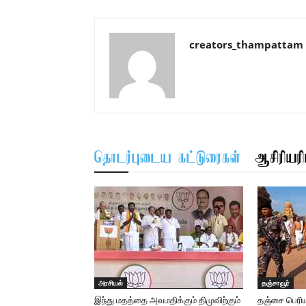
creators_thampattam
தொடர்புடைய கட்டுரைகள்
ஆசிரியரிட
அரசியல்
தஞ்சாவூர்
இந்து மதத்தை அவமதிக்கும் திமுவிற்கும்
தஞ்சை பெரிய