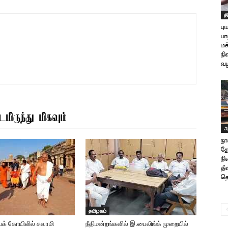
த
பு
பா
மக
ந
வழ
மிருந்து மிகவும்
அ
ந
தே
நி
தீ
தொ
தமிழகம்
க் கோயிலில் சுவாமி
நீதிமன்றங்களில் இ.பைலிங்க் முறையில்