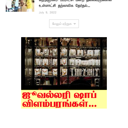
நெடுஞ்சேரி ஊராட்சி மன்ற தலைவருக்கான
உள்ளாட்சி தற்காலிக தேர்தல்...
July 9, 2022
மேலும் ஏற்றுக