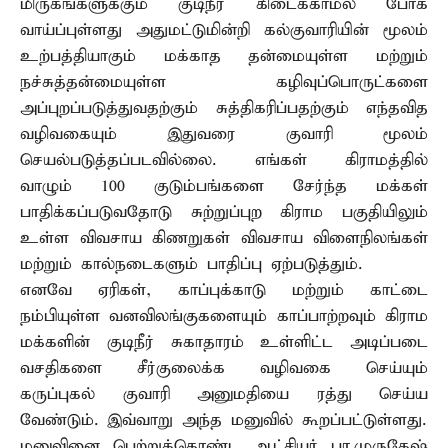
மிருகங்களுக்கும் குடிநீர் கிடைக்காமல் போக
வாய்ப்புள்ளது அதுமட்டுமின்றி கல்குவாரியின் மூலம்
உற்பத்தியாகும் மக்காத தன்மையுள்ள மற்றும்
நச்சுத்தன்மையுள்ள கழிவுப்பொருட்களை
அப்புறப்படுத்துவதற்கும் சுத்திகரிப்பதற்கும் எந்தவித
வழிவகையும் இதுவரை குவாரி மூலம்
செயல்படுத்தப்படவில்லை. எங்கள் கிராமத்தில்
வாழும் 100 குடும்பங்களை சேர்ந்த மக்கள்
பாதிக்கப்படுவதோடு சுற்றுப்புற கிராம பகுதியிலும்
உள்ள விவசாய கிணறுகள் விவசாய விளைநிலங்கள்
மற்றும் கால்நடைகளும் பாதிப்பு ஏற்படுத்தும்.
எனவே ஏரிகள், காப்புக்காடு மற்றும் காட்டை
நம்பியுள்ள வனவிலங்குகளையும் காப்பாற்றவும் கிராம
மக்களின் குடிநீர் சுகாதாரம் உள்ளிட்ட அடிப்படை
வசதிகளை சீர்குலைக்க வழிவகை செய்யும்
கருப்புகல் குவாரி அனுமதியை ரத்து செய்ய
வேண்டும். இவ்வாறு அந்த மனுவில் கூறப்பட்டுள்ளது.
மனுவினை பெற்றுக்கொண்ட ஆட்சியர் பா.முருகேஷ்