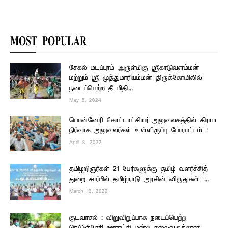
MOST POPULAR
சேகல் மடப்புரம் அருள்மிகு ஸ்ரீகாடுவளம்மன்
மற்றும் ஸ்ரீ முத்துமாரியம்மன் திருக்கோயிலில்
நடைப்பெற்ற தீ மிதி...
May 8, 2024
பொன்னேரி கோட்டாட்சியர் அலுவலகத்தில் கிராம
நிர்வாக அலுவலர்கள் உள்ளிருப்பு போராட்டம் !
April 8, 2022
தமிழறிஞர்கள் 21 பேர்களுக்கு தமிழ் வளர்ச்சித்
துறை சார்பில் தமிழ்நாடு அரசின் விருதுகள் :...
March 16, 2022
குடவாசல் : விறுவிறுப்பாக நடைப்பெற்ற