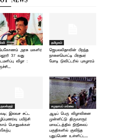
OT NEWS
ல்வி
தமிழகம்
ம்பகோணம் அரசு மகளிர்
ஜெயலலிதாவின் பிறந்த
்லூரி 37 வது
நாளையொட்டி பிரதமர்
்டமளிப்பு விழா :
மோடி டுவிட்டரில் புகழாரம்
ுச்சி...
ிருவள்ளூர்
சமுதாயப் பார்வை
வடி; இலவச சட்ட
ஆடிப் பெரு விழாவினை
ழிப்புணர்வு பயிற்சி
முன்னிட்டு திருவாரூர்
காம் பொதுமக்கள்
மாவட்டத்தில் நீர்நீலைப்
்கேற்பு
பகுதிகளில் குவிந்த
புதுப்பெண் உள்ளிட்ட...