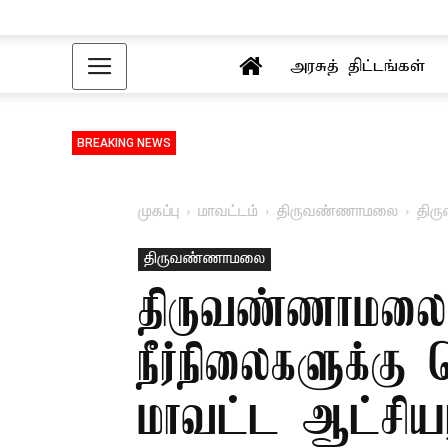
அரசுத் திட்டங்கள்
BREAKING NEWS
முகப்பு
மாவட்டம்
திருவண்ணாமலை
திர
திருவண்ணாமலை
திருவண்ணாமலை: 
நீர்நிலைகளுக்க
மாவட்ட ஆட்சியர்