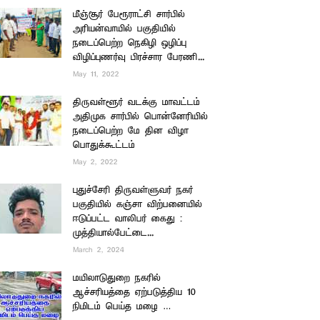
மீஞ்சூர் பேரூராட்சி சார்பில்
அரியன்வாயில் பகுதியில்
நடைப்பெற்ற நெகிழி ஒழிப்பு
விழிப்புணர்வு பிரச்சார பேரணி...
May 11, 2022
திருவள்ளூர் வடக்கு மாவட்டம்
அதிமுக சார்பில் பொன்னேரியில்
நடைப்பெற்ற மே தின விழா
பொதுக்கூட்டம்
May 2, 2022
புதுச்சேரி திருவள்ளுவர் நகர்
பகுதியில் கஞ்சா விற்பனையில்
ஈடுப்பட்ட வாலிபர் கைது :
முத்தியால்பேட்டை...
March 2, 2024
மயிலாடுதுறை நகரில்
ஆச்சரியத்தை ஏற்படுத்திய 10
நிமிடம் பெய்த மழை …