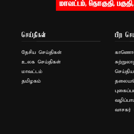
செய்திகள்
பிற செய
தேசிய செய்திகள்
காணொளி
உலக செய்திகள்
சுற்றுலா
மாவட்டம்
செய்திய
தமிழகம்
தலையங்
புகைப்ப
வழிப்பா
வாசகர் 