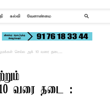
தி
கல்வி
வேளாண்மை
துமக்கள் செல்ல அக் 10 வரை தடை...
றும்
் 10 வரை தடை :