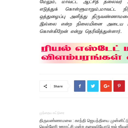
மேலும், மாவட்ட ஆட்சித் தலைவர் 
எடுத்துக் கொள்ளுமாறும்,மாவட்ட ந
ஒத்துழைப்பு அளித்து திருவண்ணாமல
இல்லை என்ற நிலையினை அடைய உதவ
கொள்கிறேன் என்று தெரிவித்துள்ளார்.
Share
முந்தைய கட்டுரை
திருவண்ணாமலை : காந்தி ஜெயந்தியை முன்னிட்ட
வெள்ளேரி ஊராட்சி மன்ற தலைவியோடு ஜல் ஜீவன