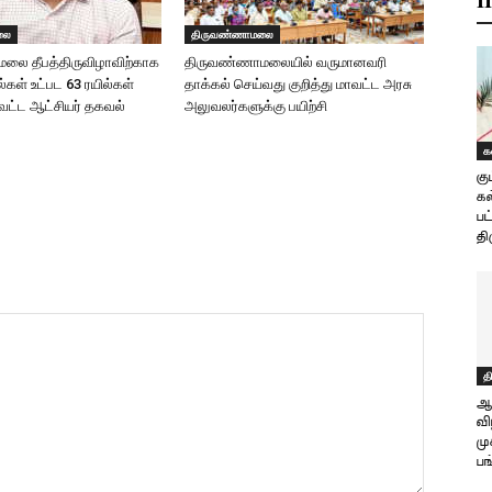
H
லை
திருவண்ணாமலை
லை தீபத்திருவிழாவிற்காக
திருவண்ணாமலையில் வருமானவரி
ில்கள் உட்பட 63 ரயில்கள்
தாக்கல் செய்வது குறித்து மாவட்ட அரசு
ாவட்ட ஆட்சியர் தகவல்
அலுவலர்களுக்கு பயிற்சி
க
கு
கல
பட
திர
த
ஆ
வி
மு
பங