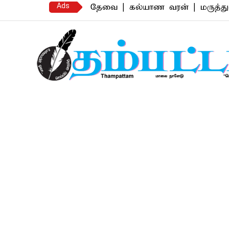
Ads
ஆட்கள் தேவை | கல்யாண வரன் | மருத்துவம் | வ
Thampattam