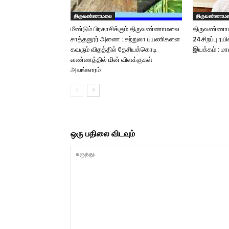
திருவண்ணாமலை
திருவண்ணாம
மீண்டும் பிரகாசிக்கும் திருவண்ணாமலை
திருவண்ணாம
சாத்தனூர் அணை : சுற்றுலா பயணிகளை
24 சிறப்பு ரய
கவரும் விதத்தில் தேசியக்கொடி
இயக்கம் : ம
வண்ணத்தில் மின் விளக்குகள்
அலங்காரம்
ஒரு பதிலை விடவும்