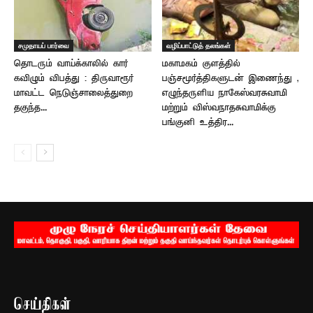
சமுதாயப் பார்வை
வழிப்பாட்டுத் தலங்கள்
தொடரும் வாய்க்காலில் கார்
மகாமகம் குளத்தில்
கவிழும் விபத்து : திருவாரூர்
பஞ்சமூர்த்திகளுடன் இணைந்து ,
மாவட்ட நெடுஞ்சாலைத்துறை
எழுந்தருளிய நாகேஸ்வரசுவாமி
தகுந்த...
மற்றும் விஸ்வநாதசுவாமிக்கு
பங்குனி உத்திர...
செய்திகள்