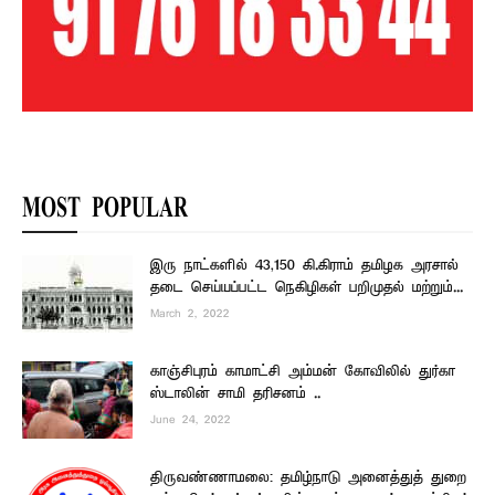
MOST POPULAR
இரு நாட்களில் 43,150 கி.கிராம் தமிழக அரசால்
தடை செய்யப்பட்ட நெகிழிகள் பறிமுதல் மற்றும்...
March 2, 2022
காஞ்சிபுரம் காமாட்சி அம்மன் கோவிலில் துர்கா
ஸ்டாலின் சாமி தரிசனம் ..
June 24, 2022
திருவண்ணாமலை: தமிழ்நாடு அனைத்துத் துறை