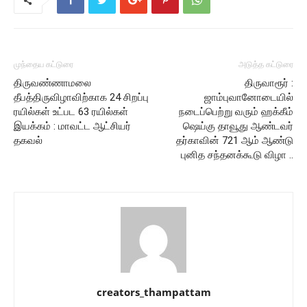
முந்தைய கட்டுரை
அடுத்த கட்டுரை
திருவண்ணாமலை
திருவாரூர் :
தீபத்திருவிழாவிற்காக 24 சிறப்பு
ஜாம்புவானோடையில்
ரயில்கள் உட்பட 63 ரயில்கள்
நடைப்பெற்று வரும் ஹக்கீம்
இயக்கம் : மாவட்ட ஆட்சியர்
ஷெய்கு தாவூது ஆண்டவர்
தகவல்
தர்காவின் 721 ஆம் ஆண்டு
புனித சந்தனக்கூடு விழா ..
creators_thampattam