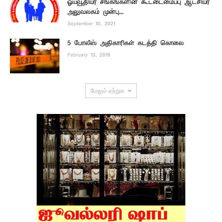
ஓய்வூதியர் சங்கங்களின் கூட்டைமைப்பு ஆட்சியர்
அலுவலகம் முன்பு...
September 10, 2021
5 போலீஸ் அதிகாரிகள் கடத்தி கொலை
February 13, 2019
மேலும் ஏற்றுக