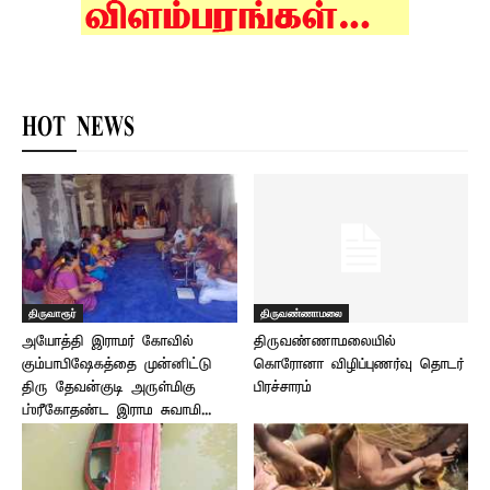
HOT NEWS
திருவாரூர்
திருவண்ணாமலை
அயோத்தி இராமர் கோவில்
திருவண்ணாமலையில்
கும்பாபிஷேகத்தை முன்னிட்டு
கொரோனா விழிப்புணர்வு தொடர்
திரு தேவன்குடி அருள்மிகு
பிரச்சாரம்
ஶ்ரீகோதண்ட இராம சுவாமி...