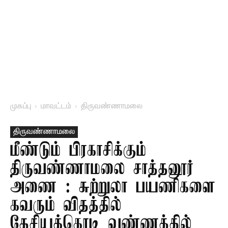
முகப்பு
மாவட்டம்
திருவண்ணாமலை
திருவண்ணாமலை
மீண்டும் பிரகாசிக்கும்
திருவண்ணாமலை சாத்தனூர்
அணை : சுற்றுலா பயணிகளை
கவரும் விதத்தில்
தேசியக்கொடி வண்ணத்தில்