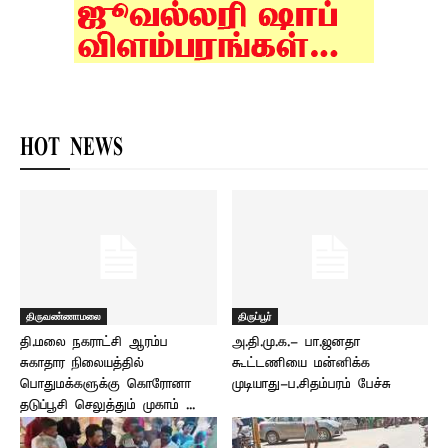
HOT NEWS
திருவண்ணாமலை
திருப்பூர்
தி.மலை நகராட்சி ஆரம்ப
அ.தி.மு.க.- பா.ஜனதா
சுகாதார நிலையத்தில்
கூட்டணியை மன்னிக்க
பொதுமக்களுக்கு கொரோனா
முடியாது-ப.சிதம்பரம் பேச்சு
தடுப்பூசி செலுத்தும் முகாம் –...