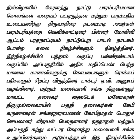
இவ்விழாவில் கேரளத்து நாட்டு பாரம்பரியமான
கோலங்கள் வரையப் பட்டிருந்தன மற்றும் பாரம்பரிய
உடையணிந்து திருவாதிரை நடனமாடி அவர்கள்
பாரம்பரியத்தை வெளிக்காட்டினர் பின்னர் மோகினி
ஆட்டம் பரதநாட்டியம்
நாட்டுப்புற பாடல் நாடகம்
போன்ற கலை நிகழ்ச்சிகளும் நிகழ்த்தினர்.
இந்நிகழ்ச்சியில் பத்தாம் வகுப்பு பன்னிரண்டாம்
வகுப்பில் அப்பகுதியில் அதிக மதிப்பெண் பெற்ற
மாணவ மாணவிகளுக்கு கோப்பைகளும் ரொக்கப்
பரிசுகளும் சிறப்பு விருந்தினர் டாக்டர் ஏ.வி. அணூப்
வழங்கினார்.
மற்றும் மலையாளி சங்க திருவள்ளூர்
மாவட்ட தலைவர் ஹைடெக் மனோகரன்
திருமுல்லைவாயில் பகுதி தலைவர்கள் கேபி
கருணாகரன் சங்கரநாராயணன் கோபிநாதன் பொதுச்
செயலாளர் விஜயன் பொருளாளர் ரகுநாதன் மற்றும்
அப்பகுதி சுற்று வட்டார கேரளத்து மலையாளி சங்க
உறுப்பினர்களும் குடும்பத்துடன்
இந் நிகழ்ச்சியில்