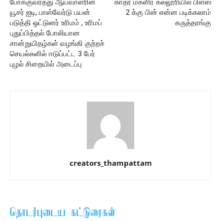
போக்குவரத்து ஆய்வாளரின்
காதர் மகளிர் கல்லூரியில் பிளஸ்
யூசர் ஐடி, பாஸ்வேர்டு பயன்
2 க்கு பின் என்ன படிக்கலாம்
படுத்தி ஒட்டுனர் உரிமம் , உரிமப்
கருத்தரங்கு
புதுப்பித்தல் போலியான
சான்றுயிதழ்கள் வழங்கி குற்றச்
செயல்களில் ஈடுப்பட்ட 3 பேர்
புழல் சிறையில் அடைப்பு
creators_thampattam
தொடர்புடைய கட்டுரைகள்