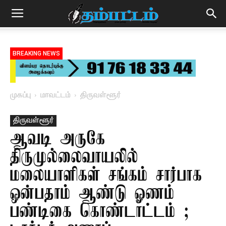
BREAKING NEWS
முகப்பு
மாவட்டம்
திருவள்ளூர்
திருவள்ளூர்
ஆவடி அருகே
திருமுல்லைவாயலில்
மலையாளிகள் சங்கம் சார்பாக
ஒன்பதாம் ஆண்டு ஓணம்
பண்டிகை கொண்டாட்டம் ;