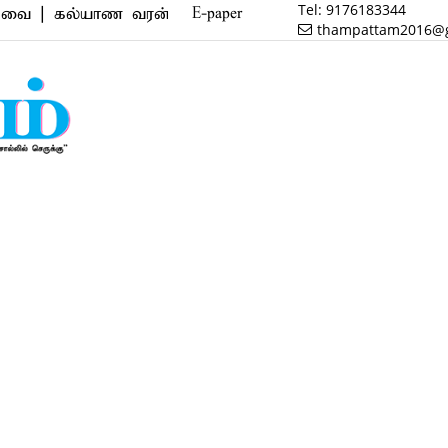
Tel:
9176183344
கல்யாண வரன் | மருத்துவம் | வணிகம் | பைனான்ஸ் | ரிய
E-paper
thampattam2016@