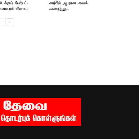
0 க்கும் மேற்பட்ட
சார்பில் ஆ.ராசா வைக்
்னாபுரம் கிராம...
கண்டித்து...