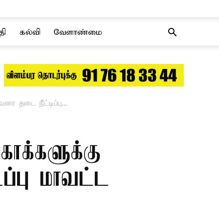
தி
கல்வி
வேளாண்மை
ை தடை நீட்டிப்பு...
காக்களுக்கு
ப்பு மாவட்ட