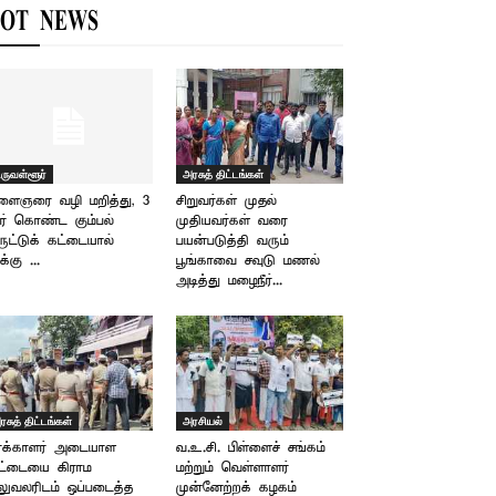
OT NEWS
ிருவள்ளூர்
அரசுத் திட்டங்கள்
ளைஞரை வழி மறித்து, 3
சிறுவர்கள் முதல்
ர் கொண்ட கும்பல்
முதியவர்கள் வரை
ுட்டுக் கட்டையால்
பயன்படுத்தி வரும்
்கு –...
பூங்காவை சவுடு மணல்
அடித்து மழைநீர்...
ரசுத் திட்டங்கள்
அரசியல்
ாக்காளர் அடையாள
வ.உ.சி. பிள்ளைச் சங்கம்
ட்டையை கிராம
மற்றும் வெள்ளாளர்
ுவலரிடம் ஒப்படைத்த
முன்னேற்றக் கழகம்