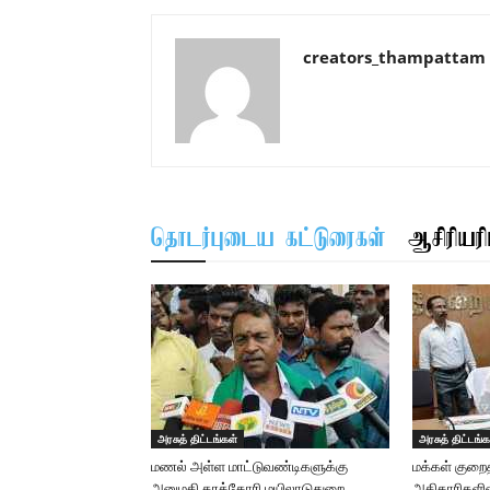
creators_thampattam
தொடர்புடைய கட்டுரைகள்
ஆசிரியரிட
அரசுத் திட்டங்கள்
அரசுத் திட்டங்க
மணல் அள்ள மாட்டுவண்டிகளுக்கு
மக்கள் குறைதீ
அனுமதி தரக்கோரி மயிலாடுதுறை
அதிகாரிகளி