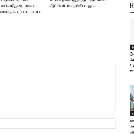
H
 மயிலாடுதுறை மாவட்ட
ஆட்சியரிடம் வழங்கிய மனு …
ளாகத்தில் ஏற்பட்ட பரபரப்பு
த
இ
பே
உர
தாக
அ
வ
அ
அல