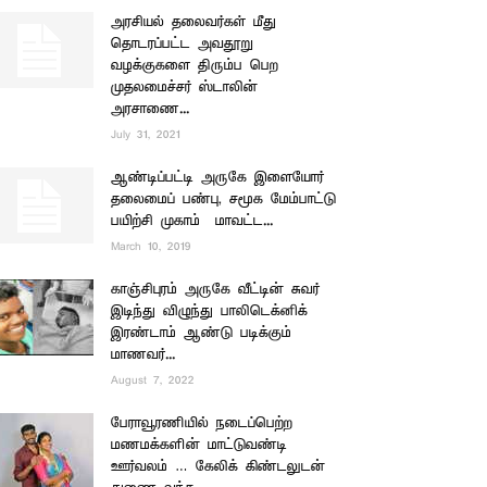
அரசியல் தலைவர்கள் மீது
தொடரப்பட்ட அவதூறு
வழக்குகளை திரும்ப பெற
முதலமைச்சர் ஸ்டாலின்
அரசாணை...
July 31, 2021
ஆண்டிப்பட்டி அருகே இளையோர்
தலைமைப் பண்பு, சமூக மேம்பாட்டு
பயிற்சி முகாம் – மாவட்ட...
March 10, 2019
காஞ்சிபுரம் அருகே வீட்டின் சுவர்
இடிந்து விழுந்து பாலிடெக்னிக்
இரண்டாம் ஆண்டு படிக்கும்
மாணவர்...
August 7, 2022
பேராவூரணியில் நடைப்பெற்ற
மணமக்களின் மாட்டுவண்டி
ஊர்வலம் … கேலிக் கிண்டலுடன்