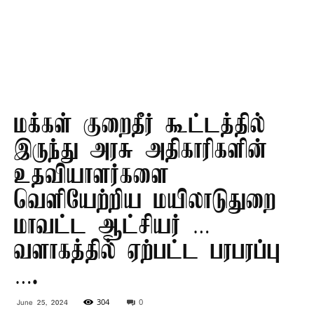
மக்கள் குறைதீர் கூட்டத்தில்
இருந்து அரசு அதிகாரிகளின்
உதவியாளர்களை
வெளியேற்றிய மயிலாடுதுறை
மாவட்ட ஆட்சியர் …
வளாகத்தில் ஏற்பட்ட பரபரப்பு
….
304
0
June 25, 2024