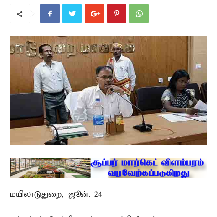
மயிலாடுதுறை, ஜூன். 24 –