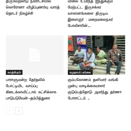
திருவேற்காடு நகராட்சியில்
விலை உயர்ந்த ஐந்துக்கும்
கொரோனா விழிப்புணர்வு வாரத்
மேற்பட்ட இருசக்கர
தொடர் நிகழ்ச்சி
வாகானங்களை திருடிய
இளைஞர் : மறைமலைநகர்
போலீசாரின்...
காஞ்சிபுரம்
சமுதாயப் பார்வை
பாராளுமன்ற தேர்தலில்
கும்பகோணம் தனியார் வங்கி
போட்டியிட வாய்ப்பு
முன்பு வாடிக்கையாளர்
கிடைக்காவிட்டால் கட்சிக்காக
குடும்பத்தோடு அமர்ந்து தர்ணா
பாடுபடுவேன்-தம்பித்துரை
போராட்டம் ..