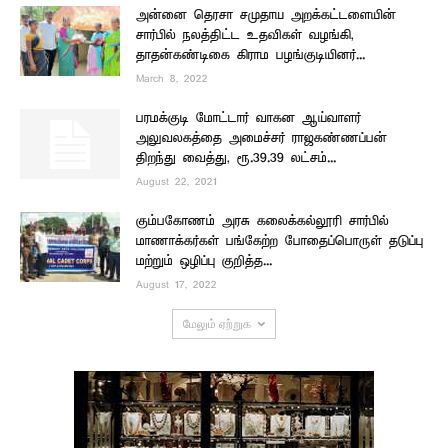
அன்னை தெரசா சமுதாய அறக்கட்டளையின்
சார்பில் நலத்திட்ட உதவிகள் வழங்கி,
தாதன்கண்டிகை கிராம பழங்குடியினர்...
March 8, 2022
பரமக்குடி மோட்டார் வாகன ஆய்வாளர்
அலுவலகத்தை அமைச்சர் ராஜகண்ணப்பன்
திறந்து வைத்து, ரூ.39.39 லட்சம்...
August 22, 2021
கும்பகோணம் அரசு கலைக்கல்லூரி சார்பில்
மாணாக்கர்கள் பங்கேற்ற போதைப்பொருள் தடுப்பு
மற்றும் ஒழிப்பு குறித்த...
August 17, 2022
மேலும் ஏற்றுக