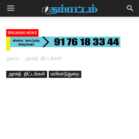
BREAKING NEWS
முகப்பு
அரசுத் திட்டங்கள்
அரசுத் திட்டங்கள்
மயிலாடுதுறை