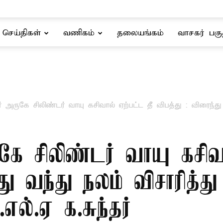
செய்திகள்
வணிகம்
தலையங்கம்
வாசகர் பகு
் அருகே சிலிண்டர் வாயு கசிவால் ஏற்பட்ட தீ விபத்து : விரைந்து 
ுகே சிலிண்டர் வாயு கசிவ
்து வந்து நலம் விசாரித்
ல்.ஏ க.சுந்தர்