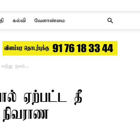
தி
கல்வி
வேளாண்மை
வந்து நலம்...
ால் ஏற்பட்ட தீ
து நிவராண