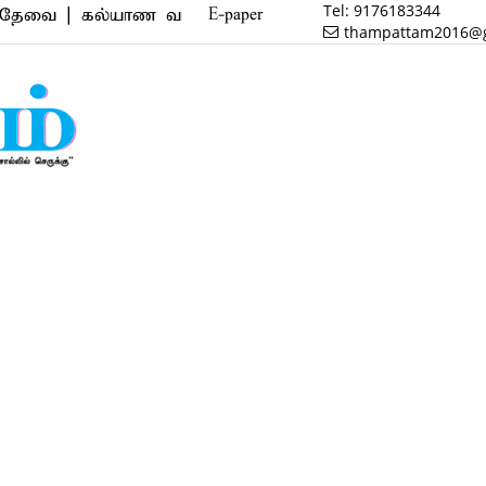
Tel:
9176183344
 கல்யாண வரன் | மருத்துவம் | வணிகம் | பைனான்ஸ் | ரி
E-paper
thampattam2016@