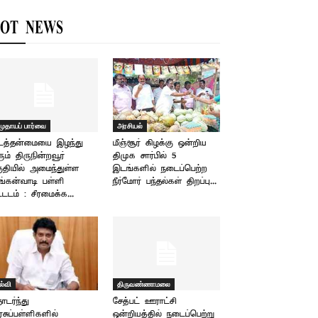
OT NEWS
முதாயப் பார்வை
அரசியல்
டத்தன்மையை இழந்து
மீஞ்சூர் கிழக்கு ஒன்றிய
ும் திருநின்றவூர்
திமுக சார்பில் 5
ுதியில் அமைந்துள்ள
இடங்களில் நடைப்பெற்ற
்கன்வாடி பள்ளி
நீர்மோர் பந்தல்கள் திறப்பு...
்டடம் : சீரமைக்க...
ல்வி
திருவண்ணாமலை
டர்ந்து
சேத்பட் ஊராட்சி
சுப்பள்ளிகளில்
ஒன்றியத்தில் நடைப்பெற்று