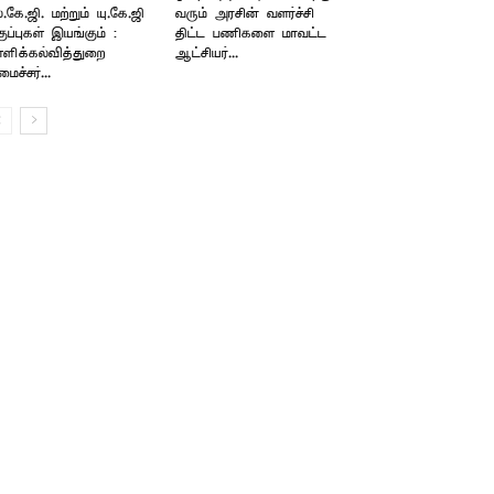
்.கே.ஜி. மற்றும் யு.கே.ஜி
வரும் அரசின் வளர்ச்சி
ுப்புகள் இயங்கும் :
திட்ட பணிகளை மாவட்ட
்ளிக்கல்வித்துறை
ஆட்சியர்...
ைச்சர்...