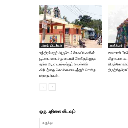
அரசுத் திட்டங்கள்
காஞ்சிபுரம்
உத்திரமேரூர் அருகே 2 கோவில்களின்
வைகாசி பிரம
பூட்டை உடைத்து சுவாமி அணிந்திருந்த
விழாவாக கா
தங்க ஆபரணம் மற்றும் வெள்ளிக்
திருக்கோயில
கிரீடத்தை கொள்ளையடித்துச் சென்ற
திருத்தேரோட்
மர்ம நபர்கள்…
ஒரு பதிலை விடவும்