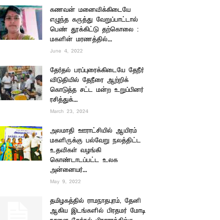
கணவன் மனைவிக்கிடையே
எழுந்த கருத்து வேறுப்பாட்டால்
பெண் தூக்கிட்டு தற்கொலை :
மகளின் மரணத்தில்...
June 4, 2022
தேர்தல் பரப்புரைக்கிடையே தேநீர்
விடுதியில் தேநீரை ஆற்றிக்
கொடுத்த சட்ட மன்ற உறுப்பினர்
ரசித்துக்...
March 23, 2024
அலமாதி ஊராட்சியில் ஆயிரம்
மகளிருக்கு பல்வேறு நலத்திட்ட
உதவிகள் வழங்கி
கொண்டாடப்பட்ட உலக
அன்னையர்...
May 9, 2022
தமிழகத்தில் ராமநாதபுரம், தேனி
ஆகிய இடங்களில் பிரதமர் மோடி