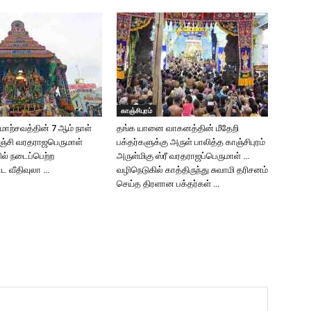
காஞ்சிபுரம்
ோற்சவத்தின் 7 ஆம் நாள்
தங்க யானை வாகனத்தின் மீதேறி
ஞ்சி வரதராஜபெருமாள்
பக்தர்களுக்கு அருள் பாலித்த காஞ்சிபுரம்
ில் நடைப்பெற்ற
அருள்மிகு ஸ்ரீ வரதராஜப்பெருமாள் …
ட வீதிவுலா …
வழிநெடுகில் காத்திருந்து சுவாமி தரிசனம்
செய்த திரளான பக்தர்கள் …