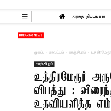
அரசுத் திட்டங்கள்
BREAKING NEWS
முகப்பு
மாவட்டம்
காஞ்சிபுரம்
உத்திரமேரூர
காஞ்சிபுரம்
உத்திரமேரூர் அர
விபத்து : விரைந
உதவியளித்த எம்.எ