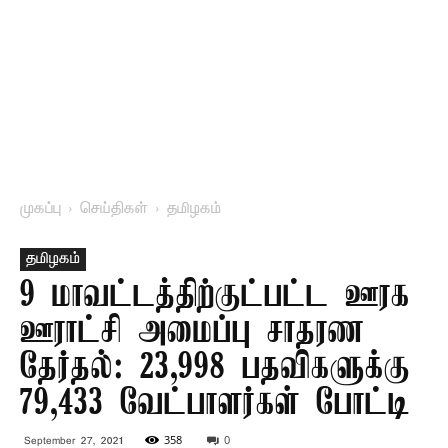
முகப்பு
செய்திகள்
தமிழகம்
தமிழகம்
9 மாவட்டத்திற்குட்பட்ட ஊரக
ஊராட்சி அமைப்பு சாதரண
தேர்தல்: 23,998 பதவிகளுக்கு
79,433 வேட்பாளர்கள் போட்டி
358
0
September 27, 2021