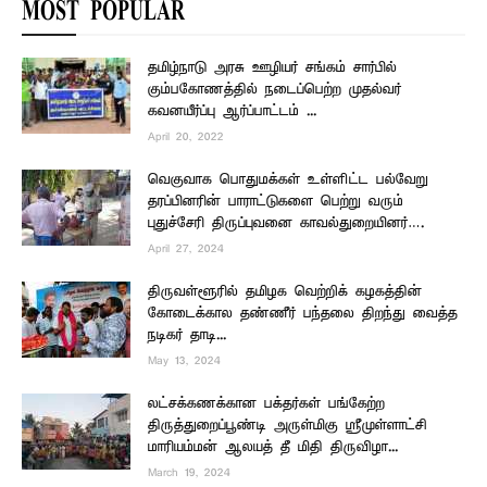
MOST POPULAR
தமிழ்நாடு அரசு ஊழியர் சங்கம் சார்பில்
கும்பகோணத்தில் நடைப்பெற்ற முதல்வர்
கவனயீர்ப்பு ஆர்ப்பாட்டம் ...
April 20, 2022
வெகுவாக பொதுமக்கள் உள்ளிட்ட பல்வேறு
தரப்பினரின் பாராட்டுகளை பெற்று வரும்
புதுச்சேரி திருப்புவனை காவல்துறையினர்….
April 27, 2024
திருவள்ளூரில் தமிழக வெற்றிக் கழகத்தின்
கோடைக்கால தண்ணீர் பந்தலை திறந்து வைத்த
நடிகர் தாடி...
May 13, 2024
லட்சக்கணக்கான பக்தர்கள் பங்கேற்ற
திருத்துறைப்பூண்டி அருள்மிகு ஸ்ரீமுள்ளாட்சி
மாரியம்மன் ஆலயத் தீ மிதி திருவிழா...
March 19, 2024