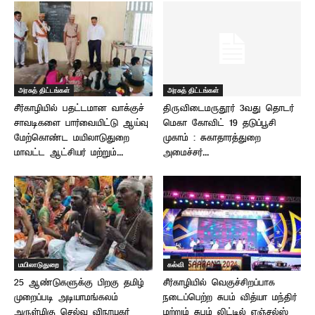
அரசுத் திட்டங்கள்
அரசுத் திட்டங்கள்
சீர்காழியில் பதட்டமான வாக்குச்
திருவிடைமருதூர் 3வது தொடர்
சாவடிகளை பார்வையிட்டு ஆய்வு
மெகா கோவிட் 19 தடுப்பூசி
மேற்கொண்ட மயிலாடுதுறை
முகாம் : சுகாதாரத்துறை
மாவட்ட ஆட்சியர் மற்றும்...
அமைச்சர்...
மயிலாடுதுறை
கல்வி
25 ஆண்டுகளுக்கு பிறகு தமிழ்
சீர்காழியில் வெகுச்சிறப்பாக
முறைப்படி அடியாமங்கலம்
நடைப்பெற்ற சுபம் வித்யா மந்திர்
அருள்மிகு செல்வ விநாயகர்
மற்றும் சுபம் லிட்டில் ஏஞ்சல்ஸ்