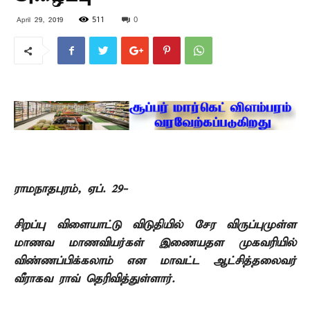
511
0
April 29, 2019
ராமநாதபுரம்
,
ஏப்
. 29-
சிறப்பு விளையாட்டு விடுதியில் சேர விருப்புமுள்ள
மாணவ மாணவியர்கள் இணையதள முகவரியில்
விண்ணப்பிக்கலாம் என மாவட்ட ஆட்சித்தலைவர்
வீராகவ ராவ் தெரிவித்துள்ளார்
.