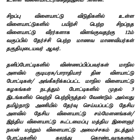
உள்ள விளையாட்டரங்கத்தஇலம்
.
ள்ளன
.
சிறப்பு விளையாட்டு விடுதிகளில் உள்ள
விளையாட்டுகளில் பயிற்சி பெற்ற சிறப்நத
விளையாட்டு வீரர்களாக விளங்குவதற்கு
12
ம்
வகுப்பில் தேர்ச்சி பெற்ற மாணவ மாணவியர்கள்
தகுதியுடையவர் ஆவர்
.
தனிப்போட்டிகளில் விண்ணப்பிப்பவர்கள் மாநில
அளவில் குடியரசு
/
பாராதியார் தின விளயாட்டு
போட்டிகள்
/
அங்கீகரிக்கப்பட்ட மாநில விளையாட்டு
கழகங்கள் நடத்தும் போட்டிகளில் முதல்
3
இடங்களில் வெற்றி பெற்றிருத்தல் வேண்டும் அல்லது
தமிழ்நாடு அணியில் தேர்வு செய்யப்பட்டு தேசிய
அளவில் தேசிய விளையாட்டு சம்மேளனங்கள்
/
இந்திய விளையாட்டு கூட்டமைப்பு மத்திய இளைஞர்
நலன் மற்றும் விளையாட்டு அமைச்சகம் நடத்தும்
போட்டிகளில் கலந்து கொண்டவருகளும்