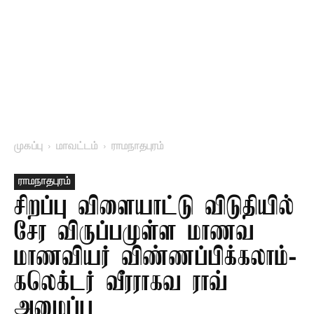
முகப்பு
மாவட்டம்
ராமநாதபுரம்
ராமநாதபுரம்
சிறப்பு விளையாட்டு விடுதியில்
சேர விருப்பமுள்ள மாணவ
மாணவியர் விண்ணப்பிக்கலாம்-
கலெக்டர் வீரராகவ ராவ்
அழைப்பு