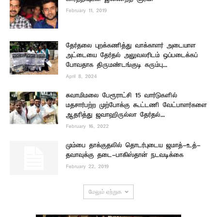
February 11, 2019
தேர்தலை புறக்கணித்து வாக்காளர் அடையாள
அட்டையை தேர்தல் அலுவலரிடம் ஒப்படைக்கப்
போவதாக திருமண்டங்குடி கரும்பு...
April 8, 2024
சுவாமிமலை பேரூராட்சி 15 வார்டுகளில்
மதசார்பற்ற முற்போக்கு கூட்டணி வேட்பாளர்களை
ஆதரித்து ஜவாஹிருல்லா தேர்தல்...
February 16, 2022
மும்பை தாக்குதலில் தொடர்புடைய ஜமாத்-உத்-
தவாவுக்கு தடை-பாகிஸ்தான் நடவடிக்கை
February 22, 2019
மேலும் ஏற்றுக