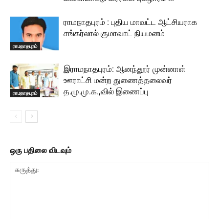
ராமநாதபுரம் : புதிய மாவட்ட ஆட்சியராக
சங்கர்லால் குமாவாட் நியமனம்
ராமநாதபுரம்
இராமநாதபுரம்: ஆனந்தூர் முன்னாள்
ஊராட்சி மன்ற துணைத்தலைவர்
த.மு.மு.க.,வில் இணைப்பு
ராமநாதபுரம்
ஒரு பதிலை விடவும்