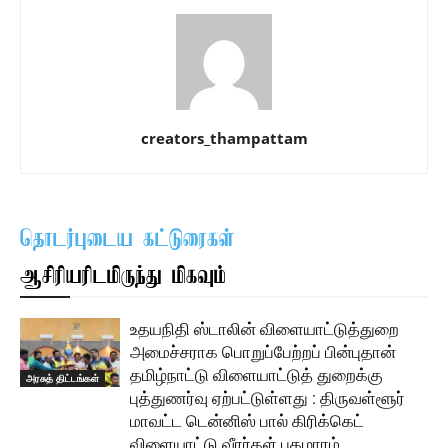
creators_thampattam
தொடர்புடைய கட்டுரைகள்
ஆசிரியரிடமிருந்து மிகவும்
உதயநிதி ஸ்டாலின் விளையாட்டுத்துறை
அமைச்சராக பொறுப்பேற்றப் பின்புதான்
தமிழ்நாட்டு விளையாட்டுத் துறைக்கு
அரசுத் திட்டங்கள்
புத்துணர்வு ஏற்பட்டுள்ளது : திருவள்ளூர்
மாவட்ட டென்னிஸ் பால் கிரிக்கெட்
விளையாட்டு வீரர்கள் புகழாரம் …