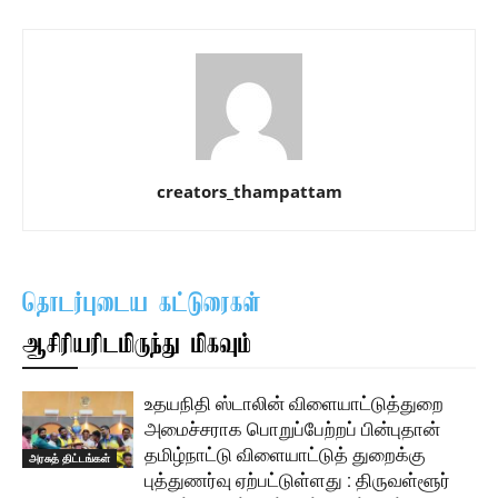
creators_thampattam
தொடர்புடைய கட்டுரைகள்
ஆசிரியரிடமிருந்து மிகவும்
உதயநிதி ஸ்டாலின் விளையாட்டுத்துறை
அமைச்சராக பொறுப்பேற்றப் பின்புதான்
தமிழ்நாட்டு விளையாட்டுத் துறைக்கு
அரசுத் திட்டங்கள்
புத்துணர்வு ஏற்பட்டுள்ளது : திருவள்ளூர்