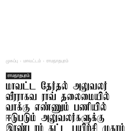
முகப்பு
மாவட்டம்
ராமநாதபுரம்
ராமநாதபுரம்
மாவட்ட தேர்தல் அலுவலர்
வீரராகவ ராவ் தலைமையில்
வாக்கு எண்ணும் பணியில்
ஈடுபடும் அலுவலர்களுக்கு
இரண்டாம் கட்ட பயிற்சி முகாம்