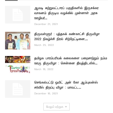
ஆவடி சுற்றுவட்டாரப் பகுதிகளில் இருசக்கர
வாகனம் திருடிய வழக்கில் முன்னாள் அரசு
ஊழியர்...
December 21, 2021
திருவள்ளூர் : புத்தகக் கண்காட்சி திருவிழா
2022 நிகழ்ச்சி நிரல் சிற்றேட்டினை,...
March 25, 2022
தமிழக பாரம்பரியக் கலைகளை பறைசாற்றும் நம்ம
ஊரு திருவிழா : சென்னை தீவுத்திடலில்...
March 19, 2022
செங்கல்பட்டு ஒயிட் அன் கோ ஆம்புலன்ஸ்
சர்வீஸ் திறப்பு விழா : மாவட்ட...
December 10, 2021
மேலும் ஏற்றுக