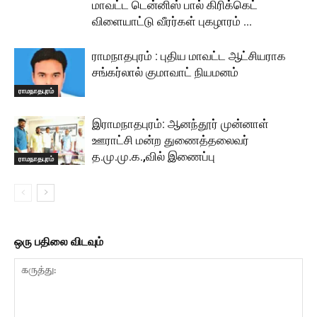
மாவட்ட டென்னிஸ் பால் கிரிக்கெட்
விளையாட்டு வீரர்கள் புகழாரம் …
ராமநாதபுரம் : புதிய மாவட்ட ஆட்சியராக
சங்கர்லால் குமாவாட் நியமனம்
ராமநாதபுரம்
இராமநாதபுரம்: ஆனந்தூர் முன்னாள்
ஊராட்சி மன்ற துணைத்தலைவர்
த.மு.மு.க.,வில் இணைப்பு
ராமநாதபுரம்
ஒரு பதிலை விடவும்