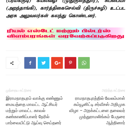
(பரமக்குடி) கயல்விழி (முதுகுளத்துார்), சுப்பையா
(அறந்தாங்கி), கார்த்திகைசெல்வி (திருச்சுழி) உட்பட
அரசு அலுவலர்கள் கலந்து கொண்டனர்.
முந்தைய கட்டுரை
அடுத்த கட்டுரை
இராமநாதபுரம் வாக்கு எண்ணும்
ராமநாதபுரத்தில் வேலம்மாள்
மையத்தை மாவட்ட ஆட்சியர்
கம்யூனிட்டி சர்வீசஸ் அறிமுக
மற்றும் மாவட்ட காவல்
விழா – அறக்கட்டளை தலைவர்
கண்காணிப்பாளர் நேரில்
முத்துராமலிங்கம் பேருரை
பார்வையிட்டு ஆய்வு செய்தனர்
ஆற்றினார்