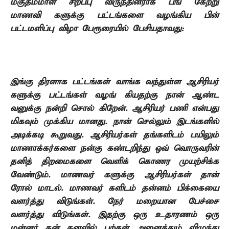
மகுதம்மாள் சிறப்பு விருந்தினராக பங்
கேற்று
மாணவி
களுக்கு பட்டங்களை வழங்கிய
பின்
பட்டமளிப்பு விழா பேரூரையில் பேசியதாவது:
இங்கு திரளாக பட்டங்கள் வாங்க வந்துள்ள ஆசிரியர்
களுக்கு பட்டங்கள் வழங்
கியதற்கு நான் ஆண்ட
வனுக்கு நன்றி சொல்
கிறேன். ஆசிரியர் பணி என்பது
மிகவும் முக்கிய
மானது. நான் செல்லும் இடங்களில்
அடிக்கடி கூறுவது. ஆசிரியர்கள் தங்களிடம் பயிலும்
மாணாக்கர்களை நன்கு கண்டறிந்து ஒவ்
வொருவரின்
தனித்
திறமைகளை வெளிக்
கொணர முயற்சிக்க
வேண்டும். மாணவர்
களுக்கு ஆசிரியர்கள்
தான்
ரோல்
மாடல். மாணவர்
களிடம் தன்னம்
பிக்கையை
வளர்த்து
விடுங்கள். நேர்
மறையான பேச்சை
வளர்த்து
விடுங்கள். இதற்கு ஒரு உதாரணம் ஒரு
மன்னர் தன் கனவில் பற்கள் அனைத்தும் விழுந்து