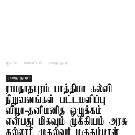
முகப்பு
மாவட்டம்
ராமநாதபுரம்
ராமநாதபுரம்
ராமநாதபுரம் பாத்திமா கல்வி
நிறுவனங்கள் பட்டமளிப்பு
விழா-தனிமனித ஒழுக்கம்
என்பது மிகவும் முக்கியம் அரசு
கல்லூரி முதல்வர் மகுதம்மாள்