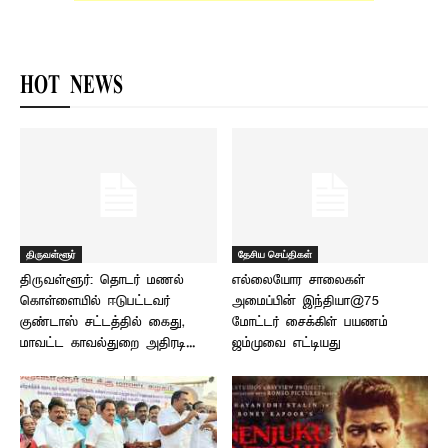
HOT NEWS
திருவள்ளூர்
தேசிய செய்திகள்
திருவள்ளூர்: தொடர் மணல்
எல்லையோர சாலைகள்
கொள்ளையில் ஈடுபட்டவர்
அமைப்பின் இந்தியா@75
குண்டாஸ் சட்டத்தில் கைது,
மோட்டர் சைக்கிள் பயணம்
மாவட்ட காவல்துறை அதிரடி...
ஜம்முவை எட்டியது