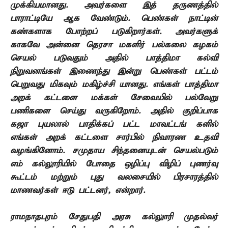
முக்கியமானது. அவர்களை இத்
தருணத்தில்
பாராட்டியே ஆக
வேண்டும். பெண்கள் நாட்டின்
கண்களாக போற்றப்
படுகிறார்கள். அவர்களுக்
காகவே அன்னை தெரசா மகளிர் பல்கலை கழகம்
செயல்
படுவதும் அதில் பாத்திமா கல்வி
நிறுவனங்கள் இணைந்து இன்று பெண்கள் பட்டம்
பெறுவது மிகவும் மகிழ்ச்சி
யானது. எங்கள் பாத்திமா
அறக்
கட்டளை மக்கள் சேவையில் பல்வேறு
பணிகளை செய்து வருகிறோம். அதில் குறிப்பாக
கஜா புயலால் பாதிக்கப்
பட்ட மாவட்டங்
களில்
எங்கள் அறக்
கட்டளை சார்பில் நிவாரண உதவி
வழங்கினோம். சமுதாய சிந்தனையுடன் செயல்படும்
எம்
கல்லூரியில் போதை ஒழிப்பு விழிப்
புணர்வு
கூட்டம் மற்றும் புது
வலசையில் பிரசாரத்தில்
மாணவர்கள் ஈடு
பட்டனர், என்றார்.
ராமநாதபுரம் சேதுபதி அரசு கல்லுாரி முதல்வர்