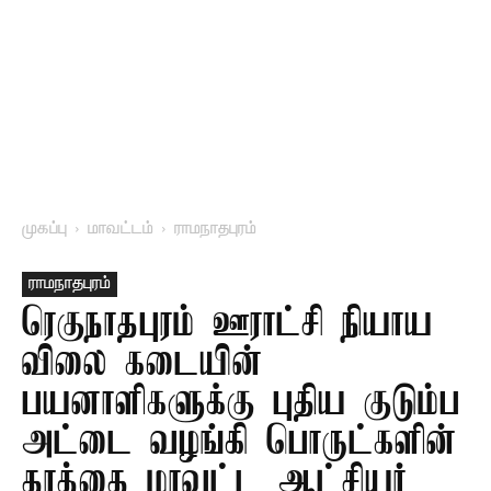
முகப்பு
மாவட்டம்
ராமநாதபுரம்
ராமநாதபுரம்
ரெகுநாதபுரம் ஊராட்சி நியாய
விலை கடையின்
பயனாளிகளுக்கு புதிய குடும்ப
அட்டை வழங்கி பொருட்களின்
தரத்தை மாவட்ட ஆட்சியர்