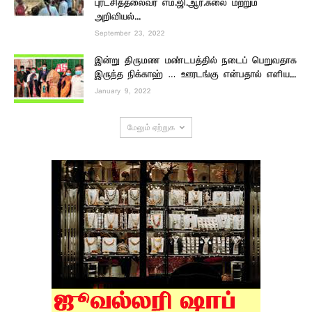
புரட்சித்தலைவர் எம்.ஜி.ஆர்.கலை மற்றும்
அறிவியல்...
September 23, 2022
இன்று திருமண மண்டபத்தில் நடைப் பெறுவதாக
இருந்த நிக்காஹ் … ஊரடங்கு என்பதால் எளிய...
January 9, 2022
மேலும் ஏற்றுக