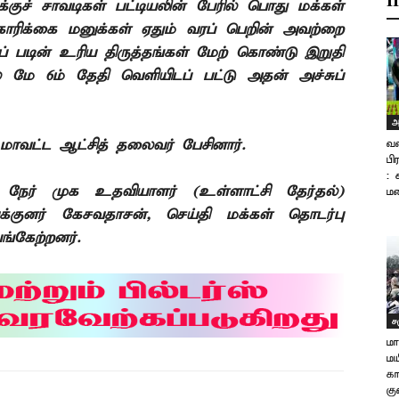
H
்குச்
சாவடிகள் பட்டியலின் பேரில் பொது மக்கள்
கோரிக்கை மனுக்கள் ஏதும் வரப்
பெறின் அவற்றை
்
படின் உரிய திருத்தங்கள் மேற்
கொண்டு இறுதி
ல் மே 6ம் தேதி வெளியிடப்
பட்டு அதன் அச்சுப்
அ
மாவட்ட ஆட்சித்
தலைவர் பேசினார்.
வ
பி
: 
ன் நேர் முக உதவியாளர் (உள்ளாட்சி தேர்தல்)
மற
குனர் கேசவதாசன், செய்தி மக்கள் தொடர்பு
்கேற்றனர்.
ச
மா
மய
கா
கு