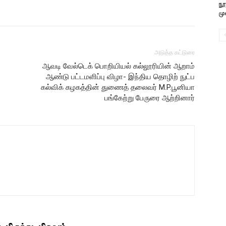
நூ
மு
அடுத்த கட்டுரை
ஆவடி வேல்டெக் பொறியியல் கல்லூரியின் ஆறாம்
ஆண்டு பட்டமளிப்பு விழா- இந்திய தொழிற் நுட்ப
கல்விக் கழகத்தின் துணைத் தலைவர் M.P.பூனியா
பங்கேற்று பேருரை ஆற்றினார்