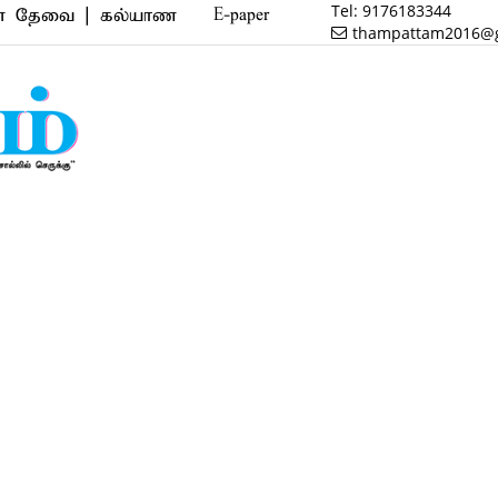
Tel:
9176183344
 | கல்யாண வரன் | மருத்துவம் | வணிகம் | பைனான்ஸ் | 
E-paper
thampattam2016@