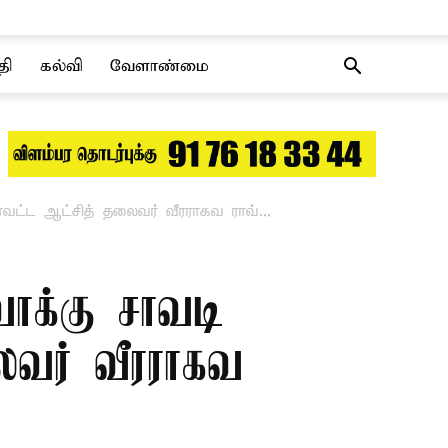
தி
கல்வி
வேளாண்மை
ாவட்ட ஆட்சித் தலைவர் வீரராகவ ராவ்...
ாக்கு சாவடி
ைவர் வீரராகவ