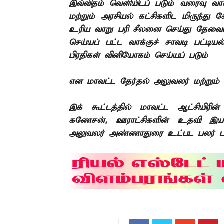
இவ்விதம் வெளியிடப்
படும் வரைவு வாக
மற்றும் அரசியல் கட்சிகளிட
மிருந்து 
உரிய
வாறு பரி
சீலனை செய்து தேவைப
செய்யப்
பட்ட வாக்குச்
சாவடி பட்டிய
பிரதிகள் வினியோகம் செய்யப்
படும்
என மாவட்ட தேர்தல் அலுவலர் மற்றும் 
இக்
கூட்டத்தில் மாவட்ட ஆட்சியிரி
கணேசன், ஊராட்சிகளின் உதவி இயக்
அலுவலர் அண்ணாதுரை உட்பட பலர் பங