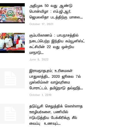
அதிமுக 50 வது ஆண்டு
பொன்விழா : எம்.ஜி.ஆர்,
ஜெயலலிதா படத்திற்கு மாலை...
October 17, 2021
கும்பகோணம் : பாபநாசத்தில்
நடைப்பெற்ற இந்திய கம்யூனிஸ்ட்
கட்சியின் 22 வது ஒன்றிய
மாநாடு...
June 6, 2022
இராமநாதபுரம்; உரிமைகள்
பாதுகாத்திட 2020 ஜூலை 7ல்
முஸ்லிம்கள் வாழ்வுரிமை
போராட்டம், தமிழ்நாடு தவ்ஹீத்...
October 1, 2019
தடுப்பூசி செலுத்திக் கொள்ளாத
ஊழியர்களை, பணியில்
ஈடுபடுத்திய பேக்கிரிக்கு சீல்
வைப்பு – உணவுப்...