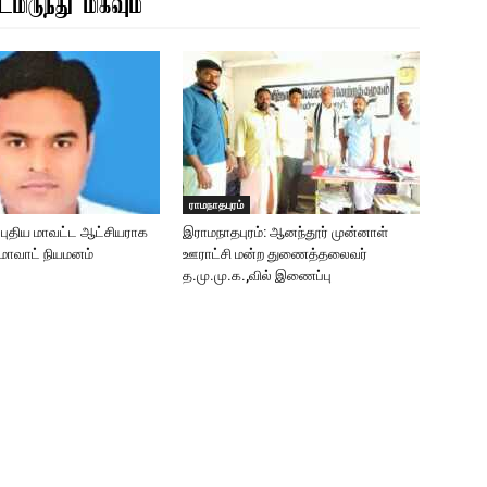
மிருந்து மிகவும்
ராமநாதபுரம்
: புதிய மாவட்ட ஆட்சியராக
இராமநாதபுரம்: ஆனந்தூர் முன்னாள்
ுமாவாட் நியமனம்
ஊராட்சி மன்ற துணைத்தலைவர்
த.மு.மு.க.,வில் இணைப்பு