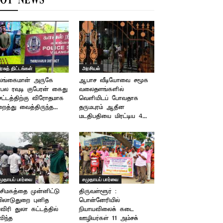
OT NEWS
ரசுத் திட்டங்கள்
அரசியல்
லங்கைமான் அருகே
ஆபாச வீடியோவை சமூக
ரபல ரவுடி குபேரன் கைது
வலைதளங்களில்
சட்டத்திற்கு விரோதமாக
வெளியிடப் போவதாக
ைத்து வைத்திருந்த...
தருமபுரம் ஆதீன
மடதிபதியை மிரட்டிய 4...
முதாயப் பார்வை
சமுதாயப் பார்வை
சிமகத்தை முன்னிட்டு
திருவள்ளூர் :
ிலாடுதுறை புனித
பொன்னேரியில்
விரி துலா கட்டத்தில்
நியாயவிலைக் கடை
விந்த
ஊழியர்கள் 11 அம்சக்