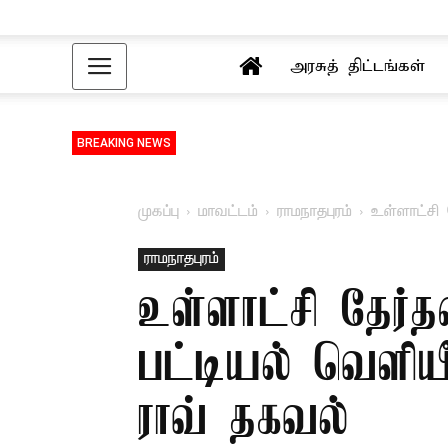
அரசுத் திட்டங்கள்
BREAKING NEWS
முகப்பு
மாவட்டம்
ராமநாதபுரம்
உள்ளாட்சி
ராமநாதபுரம்
உள்ளாட்சி தேர்
பட்டியல் வெளிய
ராவ் தகவல்