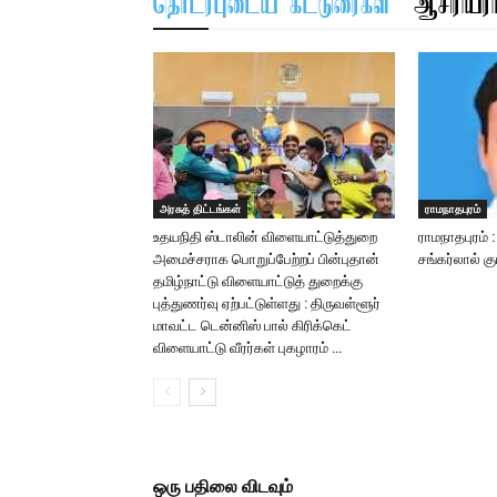
தொடர்புடைய கட்டுரைகள்
ஆசிரியரிட
அரசுத் திட்டங்கள்
ராமநாதபுரம்
உதயநிதி ஸ்டாலின் விளையாட்டுத்துறை
ராமநாதபுரம் 
அமைச்சராக பொறுப்பேற்றப் பின்புதான்
சங்கர்லால் க
தமிழ்நாட்டு விளையாட்டுத் துறைக்கு
புத்துணர்வு ஏற்பட்டுள்ளது : திருவள்ளூர்
மாவட்ட டென்னிஸ் பால் கிரிக்கெட்
விளையாட்டு வீரர்கள் புகழாரம் …
ஒரு பதிலை விடவும்