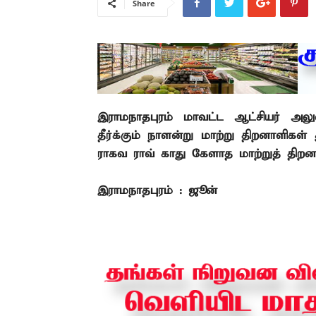
Share
இராமநாதபுரம்
மாவட்ட
ஆட்சியர்
அல
தீர்க்கும்
நாளன்று மாற்று திறனாளிகள்
ராகவ
ராவ்
காது
கேளாத
மாற்றுத்
திற
இராமநாதபுரம் :
ஜூன்