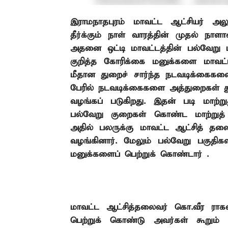
இராமநாதபுரம்
மாவட்ட
ஆட்சியர்
அ
தீர்க்கும்
நாள்
வாரத்தின்
முதல்
நா
அதனை
ஒட்டி
மாவட்டத்தின்
பல்வேறு
குறித்த
கோரிக்கை
மனுக்களை
மாவட
மீதான
துறைச்
சார்ந்த
நடவடிக்கைக
பேரில்
நடவடிக்கைகளை
அத்துறைகள்
த
வழங்கப்
படுகிறது.
இதன்
படி
மாற்ற
பல்வேறு
குறைகள்
கொண்ட
மாற்று
அதில்
பலருக்கு
மாவட்ட
ஆட்சித்
தல
வழங்கினார்.
மேலும்
பல்வேறு
பகுதிக
மனுக்களைப்
பெற்றுக்
கொண்டார் .
மாவட்ட ஆட்சித்தலைவர் கொ.வீர ரா
பெற்றுக் கொண்டு அவர்கள் கூறும் 