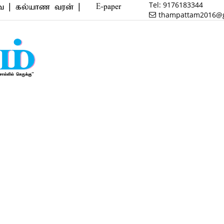
Tel:
9176183344
யாண வரன் | மருத்துவம் | வணிகம் | பைனான்ஸ் | ரியல் 
E-paper
thampattam2016@