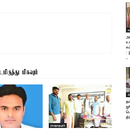
ச
அண
உர
கம
: 
..
மிருந்து மிகவும்
அ
தம
ஜூ
ப
தீர
ராமநாதபுரம்