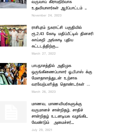
வருவாய் கிராமநிர்வாக
உதவியாளர்கள் ஆர்ப்பாட்டம் ..
November 24, 2023
ராசிபுரம் நகராட்சி பகுதியில்
ரூ.2.43 கோடி மதிப்பீட்டில் தினசரி
காய்கறி அங்காடி புதிய
கட்டடத்திற்கு...
March 27, 2022
பாபநாசத்தில் அதிமுக
ஒருங்கிணைப்பாளர் ஓ.பி.எஸ் க்கு
மேளதாளத்துடன் உற்சாக
வரவேற்பளித்த தொண்டர்கள் …
March 26, 2023
மாணவ, மாணவியர்களுக்கு
வருமானச் சான்றிதழ், சாதிச்
சான்றிதழ் உடனடியக வழங்கிட
வேண்டும் – அமைச்சர்...
July 29, 2021