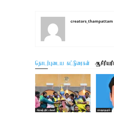
creators_thampattam
தொடர்புடைய கட்டுரைகள்
ஆசிரியரிட
அரசுத் திட்டங்கள்
ராமநாதபுரம்