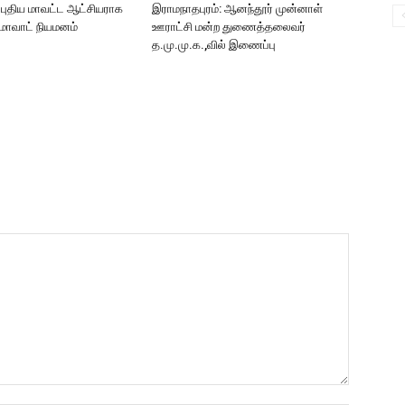
: புதிய மாவட்ட ஆட்சியராக
இராமநாதபுரம்: ஆனந்தூர் முன்னாள்
ுமாவாட் நியமனம்
ஊராட்சி மன்ற துணைத்தலைவர்
த.மு.மு.க.,வில் இணைப்பு