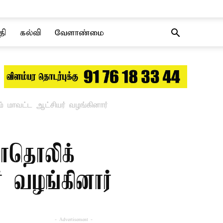
தி
கல்வி
வேளாண்மை
் மாவட்ட ஆட்சியர் வழங்கினார்
காதொலிக்
் வழங்கினார்
- Advertisement -