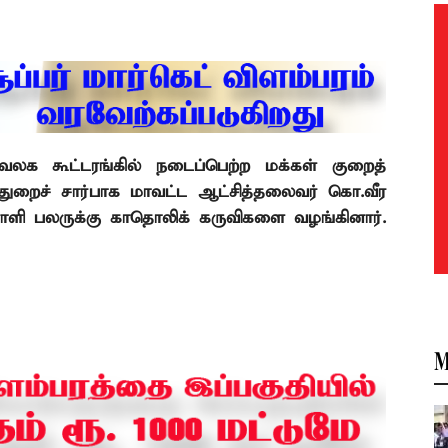
ுவலக
கூட்டரங்கில்
நடைப்பெற்ற
மக்கள்
குறைத்
 துறைச் சார்பாக
மாவட்ட
ஆட்சித்தலைவர்
கொ.
வீர
னாளி
பலருக்கு
காதொலிக்
கருவிகளை
வழங்கினார்.
M