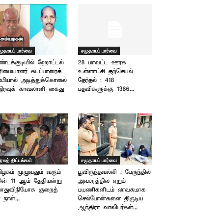
முதாயப் பார்வை
சமுதாயப் பார்வை
்டக்குடியில் ஹோட்டல்
28 மாவட்ட ஊரக
ிமையாளர் கடப்பாரைக்
உள்ளாட்சி தற்செயல்
்பியால் அடித்துக்கொலை
தேர்தல் : 418
இரவுக் காவலாளி கைது
பதவிகளுக்கு 1386...
ரசுத் திட்டங்கள்
சமுதாயப் பார்வை
ிழகம் முழுவதும் வரும்
பூவிருந்தவல்லி : பேருந்தில்
ன் 11 ஆம் தேதியன்று
அவசரத்தில் ஏறும்
ொதுவிநியோக குறைத்
பயணிகளிடம் லாவகமாக
் நாள்...
செல்போன்களை திருடிய
ஆந்திரா வாலிபர்கள்...