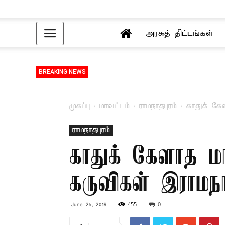
அரசுத் திட்டங்கள்
BREAKING NEWS
முகப்பு
மாவட்டம்
ராமநாதபுரம்
காதுக் கே
ராமநாதபுரம்
காதுக் கேளாத மா
கருவிகள் –இராமந
455
0
June 25, 2019