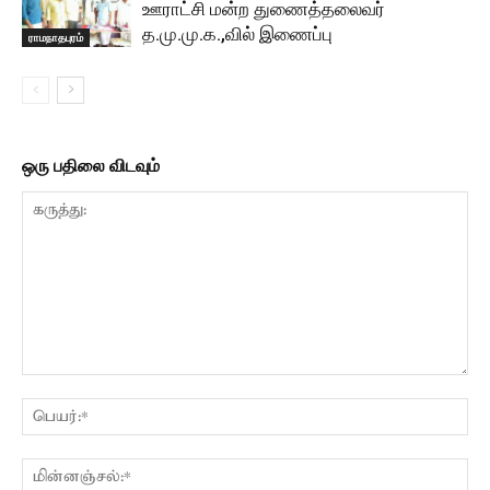
ஊராட்சி மன்ற துணைத்தலைவர்
த.மு.மு.க.,வில் இணைப்பு
ராமநாதபுரம்
ஒரு பதிலை விடவும்