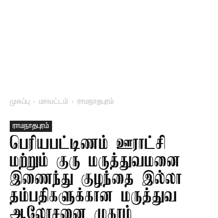
முகப்பு
மாவட்டம்
ராமநாதபுரம்
ராமநாதபுரம்
பெரியபட்டிணம் ஊராட்சி
மற்றும் குரு மருத்துவமனை
இணைந்து குழந்தை இல்லா
தம்பதிகளுக்கான மருத்துவ
ஆலோசனை முகாம்