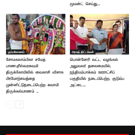
மூமன்ட் செய்து...
கும்பகோணம்
அரசுத் திட்டங்கள்
சோமகலாம்பிகா சமேத
பொன்னேரி வட்ட வழங்கல்
பாணபுரீஸ்வரசுவமி
அலுவலர் தலைமையில்,
திருக்கோயிலில் வைகாசி விசாக
நந்தியம்பாக்கம் ஊராட்சிப்
பிரமோற்சவத்தை
பகுதியில் நடைப்பெற்ற, குடும்ப
முன்னிட்டுநடைப்பெற்ற சுவாமி
அட்டை...
திருக்கல்யாணம் ..