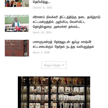
தெரிவித்து...
October 8, 2022
வீராணம் நிலக்கரி திட்டத்திற்கு தடை தமிழ்நாடு
சட்டமன்றத்தில் அறிவிப்பு வெளியிட்ட
தொழில்துறை அமைச்சர் தங்கம்...
March 29, 2023
பாராளுமன்றத் தேர்தலுடன் ஜம்மு காஷ்மீர்
சட்டசபைக்கும் தேர்தல் நடத்த வலியுறுத்தல்
March 5, 2019
மேலும் ஏற்றுக