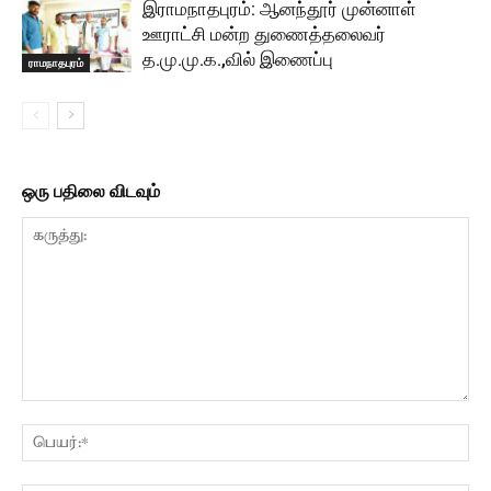
இராமநாதபுரம்: ஆனந்தூர் முன்னாள்
ஊராட்சி மன்ற துணைத்தலைவர்
த.மு.மு.க.,வில் இணைப்பு
ராமநாதபுரம்
ஒரு பதிலை விடவும்