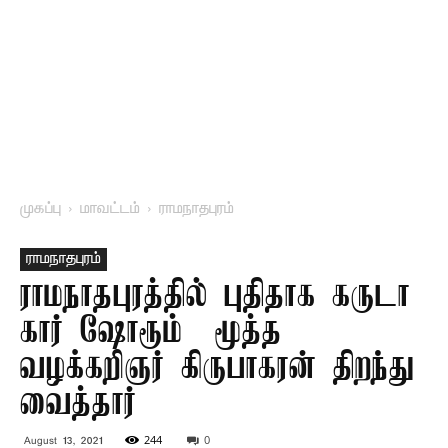
முகப்பு
மாவட்டம்
ராமநாதபுரம்
ராமநாதபுரம்
ராமநாதபுரத்தில் புதிதாக கருடா
கார் ஷோரூம் – மூத்த
வழக்கறிஞர் கிருபாகரன் திறந்து
வைத்தார்
244
0
August 13, 2021