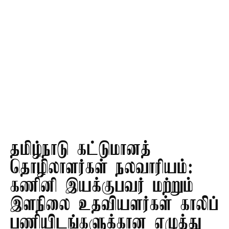
தமிழ்நாடு கட்டுமானத்
தொழிலாளர்கள் நலவாரியம்:
கணினி இயக்குபவர் மற்றும்
இளநிலை உதவியளர்கள் காலிப்
பணியிடங்களுக்கான எழுத்து