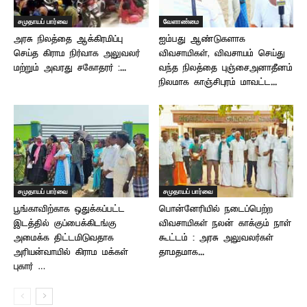
சமுதாயப் பார்வை
வேளாண்மை
அரசு நிலத்தை ஆக்கிரமிப்பு
ஐம்பது ஆண்டுகளாக
செய்த கிராம நிர்வாக அலுவலர்
விவசாயிகள், விவசாயம் செய்து
மற்றும் அவரது சகோதரர் :...
வந்த நிலத்தை புஞ்சைஅனாதீனம்
நிலமாக காஞ்சிபுரம் மாவட்ட...
சமுதாயப் பார்வை
சமுதாயப் பார்வை
பூங்காவிற்காக ஒதுக்கப்பட்ட
பொன்னேரியில் நடைப்பெற்ற
இடத்தில் குப்பைக்கிடங்கு
விவசாயிகள் நலன் காக்கும் நாள்
அமைக்க திட்டமிடுவதாக
கூட்டம் : அரசு அலுவலர்கள்
அரியன்வாயில் கிராம மக்கள்
தாமதமாக...
புகார் …