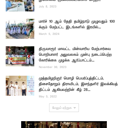
July 8, 2023
மார்ச் 10 ஆம் தேதி தமிழ்நாடு முழுவதும் 100
க்கும் மேற்பட்ட இடங்களில் இரயில்...
March 5, 2024
திருவாரூர் மாவட்ட மின்வாரிய மேற்பார்வை
பொறியாளர் அலுவலகம் முன்பு நடைப்பெற்ற
கோரிக்கை முழக்க ஆர்ப்பாட்டம்...
November 30, 2023
முத்தமிழறிஞர் மொழி பெயர்ப்புத்திட்டம்,
திசைதோறும் திராவிடம், இளந்தளிர் இலக்கியத்
திட்டம் ஆகியவற்றின் கீழ் 28...
May 5, 2022
மேலும் ஏற்றுக