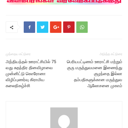
முந்தைய கட்டுரை
அடுத்த கட்டுரை
அந்தியந்தல் ஊராட்சியில் 75
பெரியபட்டிணம் ஊராட்சி மற்றும்
வது சுதந்திர தினவிழாவை
குரு மருத்துவமனை இணைந்து
முன்னிட்டு கொரோனா
குழந்தை இல்லா
விழிப்புணர்வு கிராமிய
தம்பதிகளுக்கான மருத்துவ
கலைநிகழ்ச்சி
ஆலோசனை முகாம்