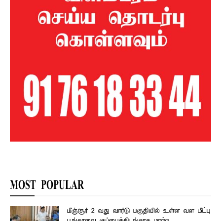
MOST POPULAR
மீஞ்சூர் 2 வது வார்டு பகுதியில் உள்ள வள மீட்பு
பூங்காவை குப்பைக்கிடங்காக மாற்ற...