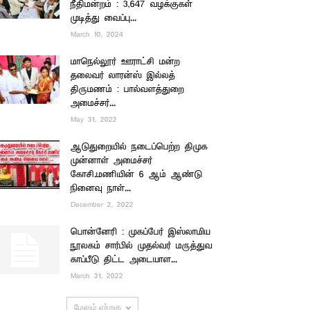
நீதிமன்றம் : 3,647 வழக்குகள்
முடித்து வைப்பு...
March 10, 2024
மாநெல்லூர் ஊராட்சி மன்ற
தலைவர் லாரன்ஸ் இல்லத்
திருமணம் : பால்வளத்துறை
அமைச்சர்...
May 31, 2022
ஆடுதுறையில் நடைப்பெற்ற திமுக
முன்னாள் அமைச்சர்
கோசி.மணியின் 6 ஆம் ஆண்டு
நினைவு நாள்...
December 2, 2022
பொன்னேரி : முகப்பேர் இஸ்லாமிய
நூலகம் சார்பில் முதல்வர் மருத்துவ
காப்பீடு திட்ட அடையாள...
March 31, 2022
மேலும் ஏற்றுக