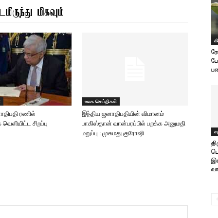
மிருந்து மிகவும்
க
ரோ
போ
பட
்
உலக செய்திகள்
திபதி ரணில்
இந்திய ஜனாதிபதியின் விமானம்
 வெளியிட்ட சிறப்பு
பாகிஸ்தான் வான்பரப்பில் பறக்க அனுமதி
ச
மறுப்பு : முகமது குரோஷி
தி
பொ
இட
வா