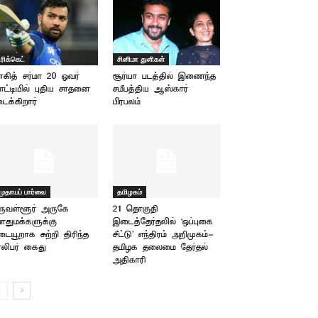
ிரிக்கெட்
சினிமா துளிகள்
கித் சர்மா 20 ஓவர்
சூர்யா படத்தில் இணைந்த
ட்டியில் புதிய சாதனை
சமீபத்திய ஆஸ்கார்
ைக்கிறார்
பிரபலம்
முதாயப் பார்வை
தமிழகம்
ருவள்ளூர் அருகே
21 தொகுதி
துமக்களுக்கு
இடைத்தேர்தலில் ‘ஒப்புகை
ையூறாக சுற்றி திரிந்த
சீட்டு’ எந்திரம் அறிமுகம்-
லிபர் கைது
தமிழக தலைமை தேர்தல்
அதிகாரி