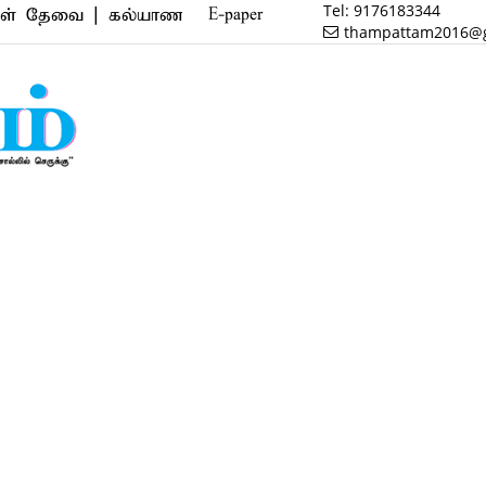
Tel:
9176183344
ை | கல்யாண வரன் | மருத்துவம் | வணிகம் | பைனான்ஸ் |
E-paper
thampattam2016@