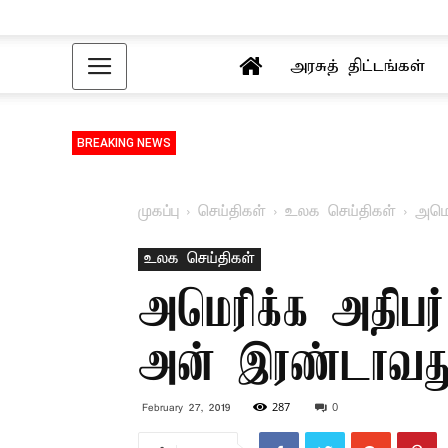
அரசுத் திட்டங்கள்
BREAKING NEWS
முகப்பு
செய்திகள்
உலக செய்திகள்
அமெர
உலக செய்திகள்
அமெரிக்க அதிபர்
அன் இரண்டாவது 
287
0
February 27, 2019