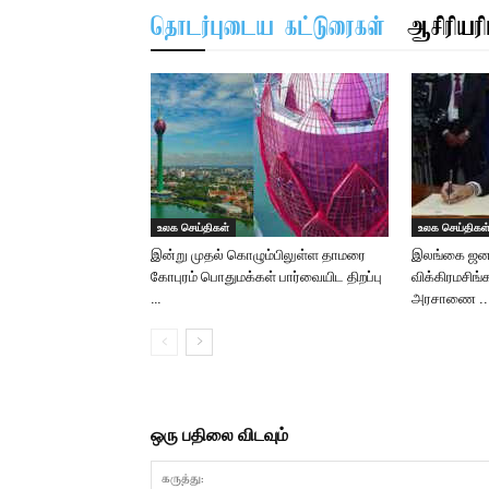
தொடர்புடைய கட்டுரைகள்
ஆசிரியரிட
உலக செய்திகள்
உலக செய்திகள
இன்று முதல் கொழும்பிலுள்ள தாமரை
இலங்கை ஜனா
கோபுரம் பொதுமக்கள் பார்வையிட திறப்பு
விக்கிரமசிங்க
…
அரசாணை ..
ஒரு பதிலை விடவும்