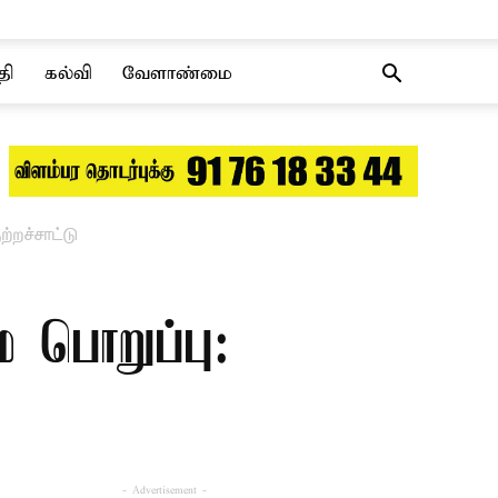
தி
கல்வி
வேளாண்மை
்றச்சாட்டு
ே பொறுப்பு:
- Advertisement -