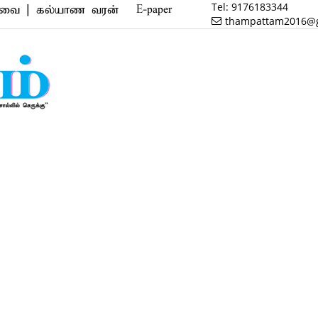
Tel:
9176183344
ல்யாண வரன் | மருத்துவம் | வணிகம் | பைனான்ஸ் | ரியல
E-paper
thampattam2016@