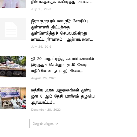
நிர்வாகத்தைக் கண்டித்து, சாலை...
July 13, 2023
இராமநாதபுரம் மழைநீர் சேகரிப்பு
முன்னணி திட்டத்தை
முன்னெடுத்துச் செயல்படுகிறது
மாவட்ட நிர்வாகம் – ஆற்றாங்கரை...
July 24, 2019
ஜி 20 மாநாட்டிற்கு சுவாமிமலையில்
இருந்துச் செல்லும் ரூ.10 கோடி
மதிப்பிலான நடராஜர் சிலை...
August 26, 2023
மத்திய அரசு அலுலகங்கள் முன்பு
ஜன 8 ஆம் தேதி மாநிலம் தழுவிய
ஆர்ப்பாட்டம்...
December 28, 2023
மேலும் ஏற்றுக