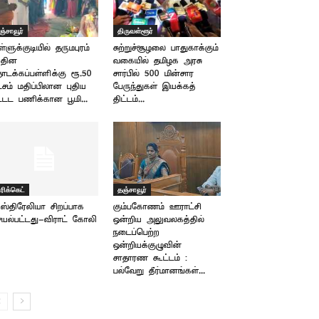
ஞ்சாவூர்
திருவள்ளூர்
ள்ளுக்குடியில் தருமபுரம்
சுற்றுச்சூழலை பாதுகாக்கும்
தின
வகையில் தமிழக அரசு
டக்கப்பள்ளிக்கு ரூ.50
சார்பில் 500 மின்சார
்சம் மதிப்பிலான புதிய
பேருந்துகள் இயக்கத்
்டட பணிக்கான பூமி...
திட்டம்...
ிரிக்கெட்
தஞ்சாவூர்
்திரேலியா சிறப்பாக
கும்பகோணம் ஊராட்சி
யல்பட்டது-விராட் கோலி
ஒன்றிய அலுவலகத்தில்
நடைப்பெற்ற
ஒன்றியக்குழுவின்
சாதாரண கூட்டம் :
பல்வேறு தீர்மானங்கள்...