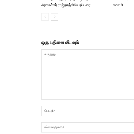
அமைச்சர் ராஜ்நாத்சிங் பரப்புரை …
சுவாமி …
ஒரு பதிலை விடவும்