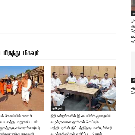
த
மு
ஆ
தொ
லட
கட
மிருந்து மிகவும்
க
ஆஸ
செ
தமிழகம்
க் கோயிலில் சுவாமி
நீதிமன்றங்களில் இ.பைலிங்க் முறையில்
்ய பலத்த பாதுகாப்புடன்
வழக்குகளை தாக்கல் செய்யும்
கத்குரு சங்கராச்சாரியர்
மத்தியரசின் திட்டத்திற்கு பாண்டிச்சேரி
வாசுதேவானந்த சரசுவதி
வழக்கறிஞர்கள் எதிர்ப்பு .. 2 நாள்