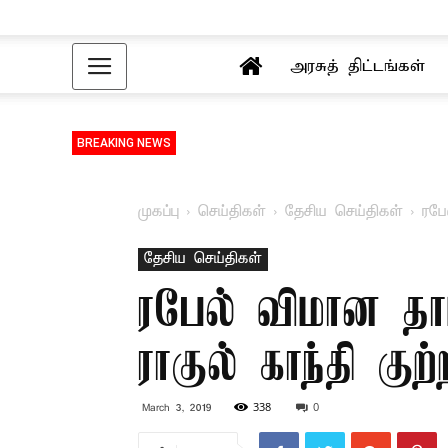
அரசுத் திட்டங்கள்
BREAKING NEWS
முகப்பு
செய்திகள்
தேசிய செய்திகள்
ரபே
தேசிய செய்திகள்
ரபேல் விமான தாம
ராகுல் காந்தி குற்
338
0
March 3, 2019