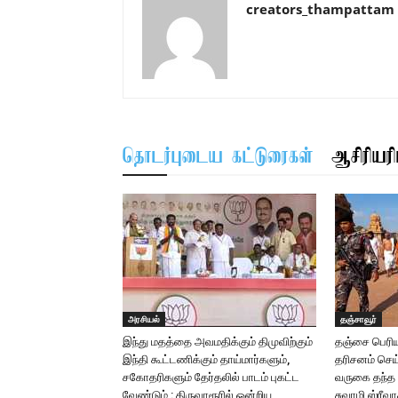
creators_thampattam
தொடர்புடைய கட்டுரைகள்
ஆசிரியரிட
அரசியல்
தஞ்சாவூர்
இந்து மதத்தை அவமதிக்கும் திமுவிற்கும்
தஞ்சை பெரிய
இந்தி கூட்டணிக்கும் தாய்மார்களும்,
தரிசனம் செய
சகோதரிகளும் தேர்தலில் பாடம் புகட்ட
வருகை தந்த ஜ
வேண்டும் : திருவாரூரில் ஒன்றிய
சுவாமி ஸ்ரீ