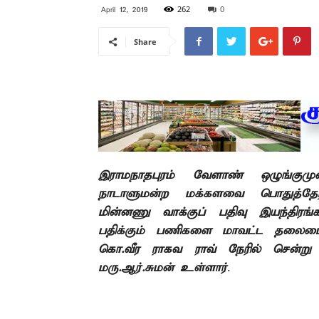
262
0
April 12, 2019
Share
இராமநாதபுரம் வேளாண் ஒழுங்குமு
நாடாளுமன்ற மக்களவை பொதுத்தேர்த
மின்னணு வாக்குப் பதிவு இயந்திரங்
பதிக்கும் பணிகளை மாவட்ட தலைமை
கொ.வீர ராகவ ராவ் நேரில் சென்று ப
மரு.ஆர்.சுமன் உள்ளார்
.