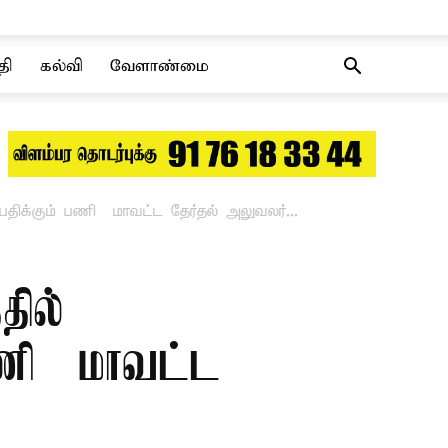
தி
கல்வி
வேளாண்மை
 பதிக்கும் பணி – மாவட்ட தேர்தல் அலுவலர்...
தில்
பணி – மாவட்ட