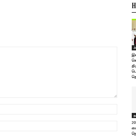
H
அ
இ
செ
தி
பொ
தொ
த
20
கை
நெ