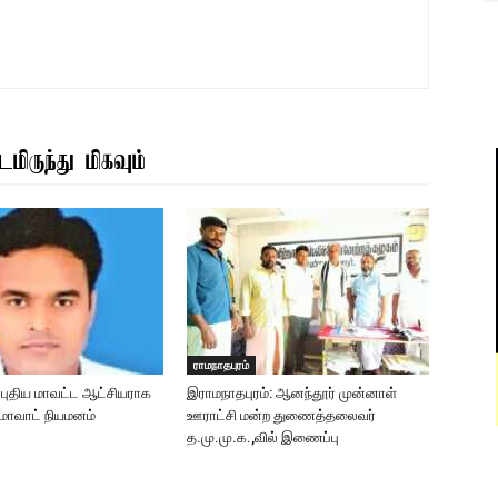
மிருந்து மிகவும்
ராமநாதபுரம்
: புதிய மாவட்ட ஆட்சியராக
இராமநாதபுரம்: ஆனந்தூர் முன்னாள்
ுமாவாட் நியமனம்
ஊராட்சி மன்ற துணைத்தலைவர்
த.மு.மு.க.,வில் இணைப்பு