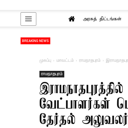
அரசுத் திட்டங்கள்
BREAKING NEWS
முகப்பு
மாவட்டம்
ராமநாதபுரம்
இராமநாதபுர
ராமநாதபுரம்
இராமநாதபுரத்தில்
வேட்பாளர்கள் பெ
தேர்தல் அலுவலர்