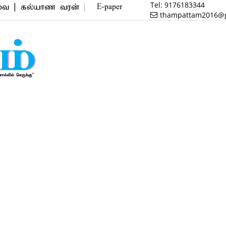
Tel:
9176183344
்யாண வரன் | மருத்துவம் | வணிகம் | பைனான்ஸ் | ரியல
E-paper
thampattam2016@