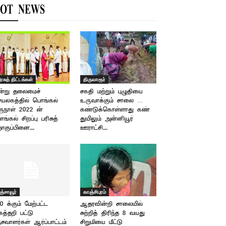
OT NEWS
ரசுத் திட்டங்கள்
திருவாரூர்
ன்று தலைமைச்
சகதி மற்றும் புழுதியை
யலகத்தில் பொங்கல்
உருவாக்கும் சாலை …
ருநாள் 2022 ன்
கண்டுக்கொள்ளாது கண்
ங்கல் சிறப்பு பரிசுத்
துயிலும் அன்னியூர்
குப்பினை...
ஊராட்சி...
ஞ்சாவூர்
காஞ்சிபுரம்
0 க்கும் மேற்பட்ட
ஆதரவின்றி சாலையில்
த்தறி பட்டு
சுற்றித் திரிந்த 8 வயது
சவாளர்கள் ஆர்ப்பாட்டம்
சிறுமியை மீட்டு