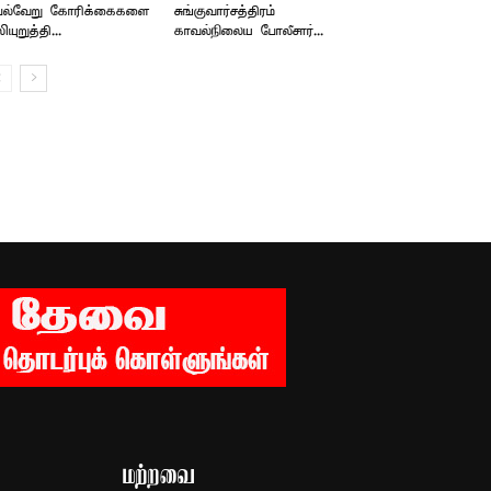
 பல்வேறு கோரிக்கைகளை
சுங்குவார்சத்திரம்
ியுறுத்தி...
காவல்நிலைய போலீசார்...
மற்றவை