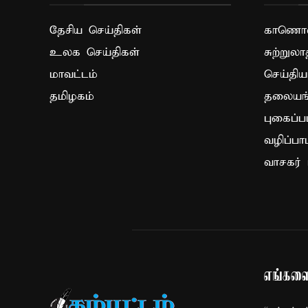
தேசிய செய்திகள்
காணொளி
உலக செய்திகள்
சுற்றுலா
மாவட்டம்
செய்திய
தமிழகம்
தலையங்
புகைப்ப
வழிப்பா
வாசகர் 
எங்களை