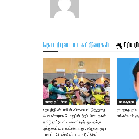
தொடர்புடைய கட்டுரைகள்
ஆசிரியரிட
அரசுத் திட்டங்கள்
ராமநாதபுரம்
உதயநிதி ஸ்டாலின் விளையாட்டுத்துறை
ராமநாதபுரம் 
அமைச்சராக பொறுப்பேற்றப் பின்புதான்
சங்கர்லால் க
தமிழ்நாட்டு விளையாட்டுத் துறைக்கு
புத்துணர்வு ஏற்பட்டுள்ளது : திருவள்ளூர்
மாவட்ட டென்னிஸ் பால் கிரிக்கெட்