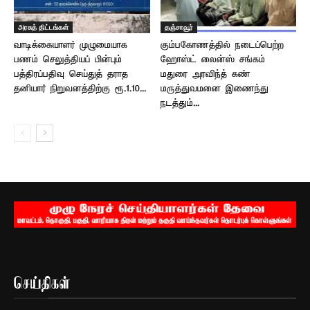
அரசுத் திட்டங்கள்
தஞ்சாவூர்
வாடிக்கையாளர் முழுமையாக
கும்பகோணத்தில் நடைப்பெற்ற
பணம் செலுத்தியப் பின்பும்
ஹோஸ்ட் லைன்ஸ் சங்கம்
பத்திரப்பதிவு செய்துத் தராத
மதுரை அரவிந்த் கண்
தனியார் நிறுவனத்திற்கு ரூ.1.10...
மருத்துவமனை இணைந்து
நடத்தும்...
செய்திகள்