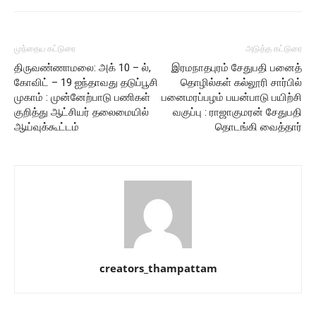
முந்தைய கட்டுரை
அடுத்த கட்டுரை
திருவண்ணாமலை: அக் 10 – ல்,
இரமநாதபுரம் சேதுபதி பனைத்
கோவிட் – 19 ஐந்தாவது தடுப்பூசி
தொழில்கள் கல்லூரி சார்பில்
முகாம் : முன்னேற்பாடு பணிகள்
பனைமரப்பழம் பயன்பாடு பயிற்சி
குறித்து ஆட்சியர் தலைமையில்
வகுப்பு : ராஜாகுமரன் சேதுபதி
ஆய்வுக்கூட்டம்
தொடங்கி வைத்தார்
creators_thampattam