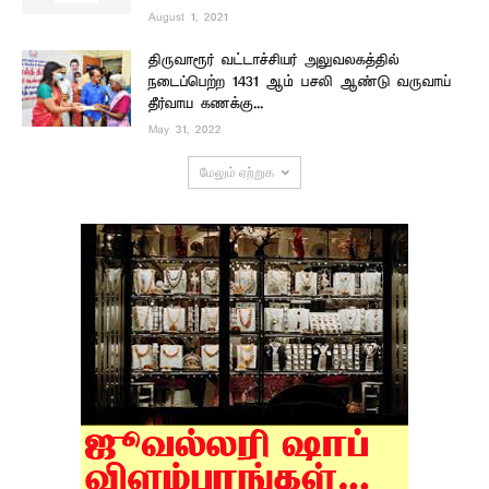
August 1, 2021
திருவாரூர் வட்டாச்சியர் அலுவலகத்தில்
நடைப்பெற்ற 1431 ஆம் பசலி ஆண்டு வருவாய்
தீர்வாய கணக்கு...
May 31, 2022
மேலும் ஏற்றுக