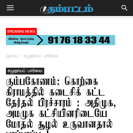
BREAKING NEWS
முகப்பு
சமுதாயப் பார்வை
சமுதாயப் பார்வை
கும்பகோணம்: கொற்கை
கிராமத்தில் கடைசிக் கட்ட
தேர்தல் பிரச்சாரம் : அதிமுக,
அமமுக கட்சியினரிடையே
மோதல் சூழல் உருவானதால்