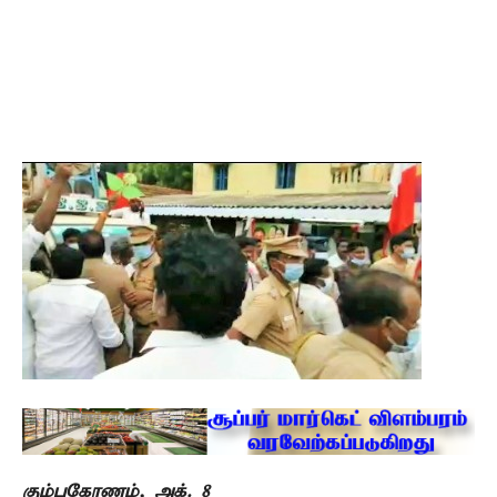
கும்பகோணம், அக். 8 –