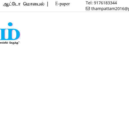
Tel:
9176183344
 மொபைல் | அஸ்ட்ராலஜி | சர்வீஸ் மற்றும் அனைத்துவிதம
E-paper
thampattam2016@