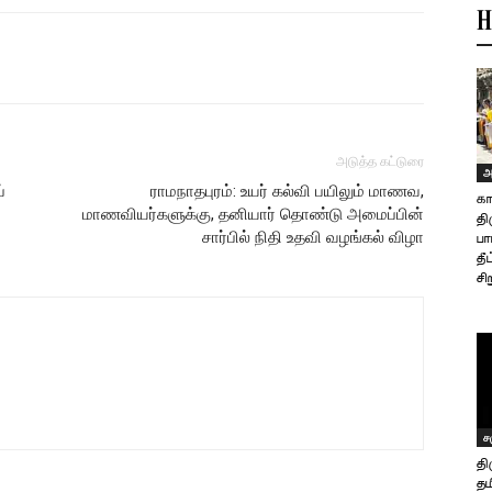
H
அடுத்த கட்டுரை
அ
்
ராமநாதபுரம்: உயர் கல்வி பயிலும் மாணவ,
கா
மாணவியர்களுக்கு, தனியார் தொண்டு அமைப்பின்
தி
சார்பில் நிதி உதவி வழங்கல் விழா
பா
தீ
சி
ச
த
தம