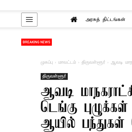
அரசுத் திட்டங்கள்
BREAKING NEWS
முகப்பு
மாவட்டம்
திருவள்ளூர்
ஆவடி மாநக
திருவள்ளூர்
ஆவடி மாநகராட்சி
டெங்கு புழுக்கள
ஆயில் பந்துகள் 