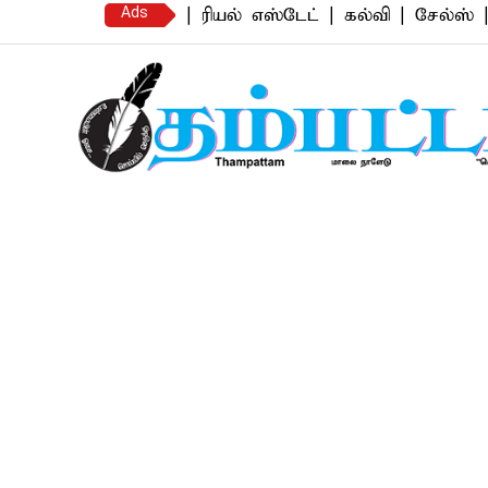
Ads
 பைனான்ஸ் | ரியல் எஸ்டேட் | கல்வி | சேல்ஸ் | ஆட்டோ
Thampattam