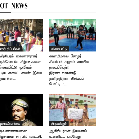
OT NEWS
ரசுத் திட்டங்கள்
விளையாட்டு
ஞ்சிபுரம் கைலாசநாதர்
சுவாமிமலை சோழர்
ருக்கோயில் சிற்பங்களை
சிலம்பம் கழகம் சார்பில்
ர்வையிட்டு ஓவியம்
நடைப்பெற்ற
ட்டிய சைல்ட் ஏவன் இல்ல
இரண்டாமாண்டு
றுவர்கள்...
தனித்திறன் சிலம்பப்
போட்டி :...
முதாயப் பார்வை
திருவள்ளூர்
ிருவண்ணாமலை:
ஆசிரியர்கள் நியமனம்
ிழ்சங்சம் சார்பில் வ.உ.சி.
உள்ளிட்ட பல்வேறு