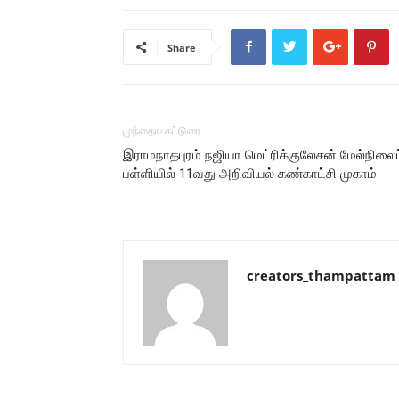
Share
முந்தைய கட்டுரை
இராமநாதபுரம் நஜியா மெட்ரிக்குலேசன் மேல்நிலைப
பள்ளியில் 11வது அறிவியல் கண்காட்சி முகாம்
creators_thampattam