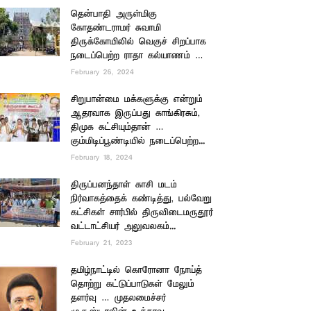
தென்பாதி அருள்மிகு
கோதண்டராமர் சுவாமி
திருக்கோயிலில் வெகுச் சிறப்பாக
நடைப்பெற்ற ராதா கல்யாணம் …
February 26, 2024
சிறுபான்மை மக்களுக்கு என்றும்
ஆதரவாக இருப்பது காங்கிரசும்,
திமுக கட்சியும்தான் …
கும்மிடிப்பூண்டியில் நடைப்பெற்ற...
February 18, 2024
திருப்பனந்தாள் காசி மடம்
நிர்வாகத்தைக் கண்டித்து, பல்வேறு
கட்சிகள் சார்பில் திருவிடைமருதூர்
வட்டாட்சியர் அலுவலகம்...
February 21, 2023
தமிழ்நாட்டில் கொரோனா நோய்த்
தொற்று கட்டுப்பாடுகள் மேலும்
தளர்வு … முதலமைச்சர்