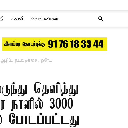
தி
கல்வி
வேளாண்மை
அழிப்பு நடவடிக்கை, ஒரே...
ருந்து தெளித்து
ே நாளில் 3000
ில் போடப்பட்டது