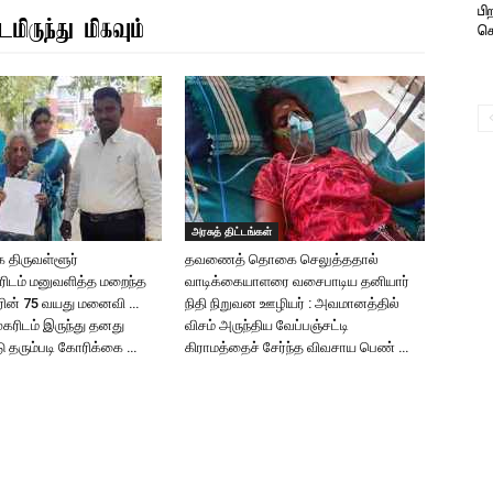
பி
மிருந்து மிகவும்
க
அரசுத் திட்டங்கள்
 திருவள்ளூர்
தவணைத் தொகை செலுத்ததால்
ரிடம் மனுவளித்த மறைந்த
வாடிக்கையாளரை வசைபாடிய தனியார்
ரின் 75 வயது மனைவி …
நிதி நிறுவன ஊழியர் : அவமானத்தில்
ுகரிடம் இருந்து தனது
விசம் அருந்திய வேப்பஞ்சட்டி
டு தரும்படி கோரிக்கை …
கிராமத்தைச் சேர்ந்த விவசாய பெண் …