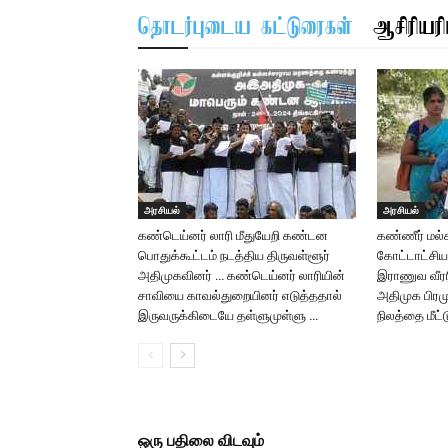
தொடர்புடைய கட்டுரைகள்
ஆசிரியரிட
அரசியல்
அரசியல்
கண்டெய்னர் லாரி மீதுயேறி கண்டன
கண்ணீர் மல்க
பொதுக்கூட்டம் நடத்திய திருவள்ளூர்
கோட்டாட்சிய
அதிமுகவினர் … கண்டெய்னர் லாரியின்
இராணுவ வீர
சாவியை காவல்துறையினர் எடுத்ததால்
அதிமுக பிரம
இருவருக்கிடையே தள்ளுமுள்ளு …
நிலத்தை மீட்
ஒரு பதிலை விடவும்