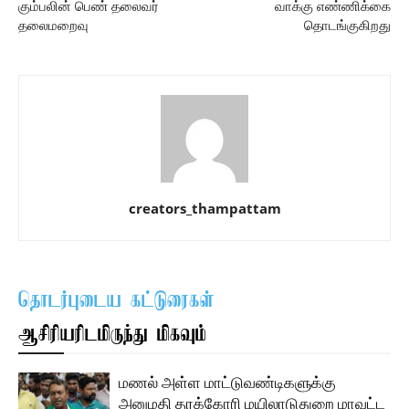
கும்பலின் பெண் தலைவர்
வாக்கு எண்ணிக்கை
தலைமறைவு
தொடங்குகிறது
creators_thampattam
தொடர்புடைய கட்டுரைகள்
ஆசிரியரிடமிருந்து மிகவும்
மணல் அள்ள மாட்டுவண்டிகளுக்கு
அனுமதி தரக்கோரி மயிலாடுதுறை மாவட்ட