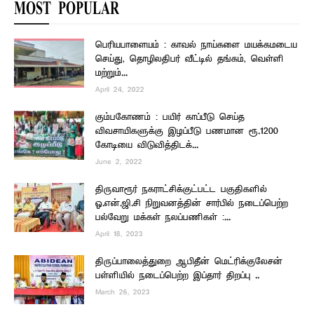
MOST POPULAR
பெரியபாளையம் : காவல் நாய்களை மயக்கமடைய
செய்து, தொழிலதிபர் வீட்டில் தங்கம், வெள்ளி
மற்றும்...
April 24, 2022
கும்பகோணம் : பயிர் காப்பீடு செய்த
விவசாயிகளுக்கு இழப்பீடு பணமான ரூ.1200
கோடியை விடுவித்திடக்...
June 2, 2022
திருவாரூர் நகராட்சிக்குட்பட்ட பகுதிகளில்
ஓ.என்.ஜி.சி நிறுவனத்தின் சார்பில் நடைப்பெற்ற
பல்வேறு மக்கள் நலப்பணிகள் :...
April 18, 2023
திருப்பாலைத்துறை ஆபிதீன் மெட்ரிக்குலேசன்
பள்ளியில் நடைப்பெற்ற இப்தார் திறப்பு ..
March 26, 2023