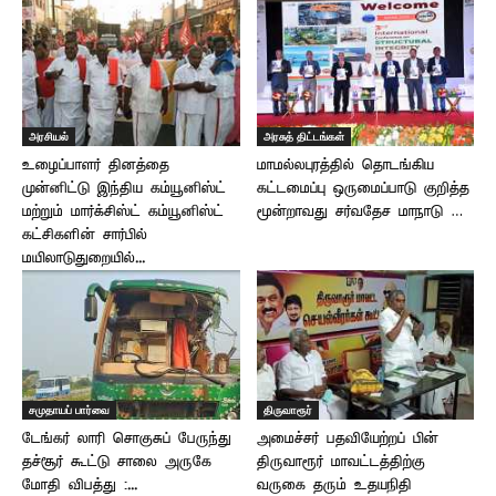
அரசியல்
அரசுத் திட்டங்கள்
உழைப்பாளர் தினத்தை
மாமல்லபுரத்தில் தொடங்கிய
முன்னிட்டு இந்திய கம்யூனிஸ்ட்
கட்டமைப்பு ஒருமைப்பாடு குறித்த
மற்றும் மார்க்சிஸ்ட் கம்யூனிஸ்ட்
மூன்றாவது சர்வதேச மாநாடு …
கட்சிகளின் சார்பில்
மயிலாடுதுறையில்...
சமுதாயப் பார்வை
திருவாரூர்
டேங்கர் லாரி சொகுசுப் பேருந்து
அமைச்சர் பதவியேற்றப் பின்
தச்சூர் கூட்டு சாலை அருகே
திருவாரூர் மாவட்டத்திற்கு
மோதி விபத்து :...
வருகை தரும் உதயநிதி