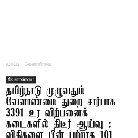
முகப்பு
வேளாண்மை
வேளாண்மை
தமிழ்நாடு முழுவதும்
வேளாண்மை துறை சார்பாக
3391 உர விற்பனைக்
கடைகளில் திடீர் ஆய்வு :
விதிகளை பின் பற்றாத 101