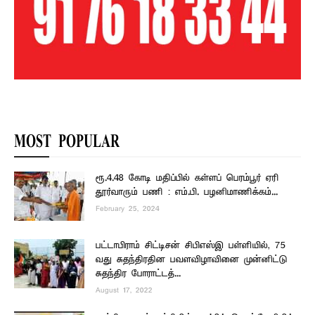
MOST POPULAR
ரூ.4.48 கோடி மதிப்பில் கள்ளப் பெரம்பூர் ஏரி
தூர்வாரும் பணி : எம்.பி. பழனிமாணிக்கம்...
February 25, 2024
பட்டாபிராம் சிட்டிசன் சிபிஎஸ்இ பள்ளியில், 75
வது சுதந்திரதின பவளவிழாவினை முன்னிட்டு
சுதந்திர போராட்டத்...
August 17, 2022