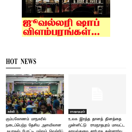
HOT NEWS
கல்வி
ராமநாதபுரம்
கும்பகோணம் மாநகரில்
உலக இரத்த தானத் தினத்தை
நடைப்பெற்ற தேசிய அளவிலான
முன்னிட்டு – ராமநாதபுரம் மாவட்ட
அபாகஸ் போட்டி மற்றும் வெற்றிப்
காவல்துறை சார்பாக தன்னார்வ...