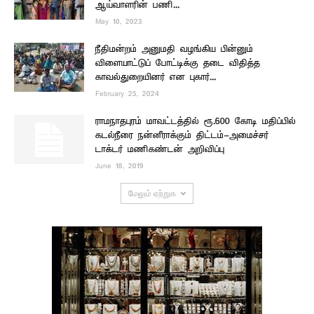
ஆய்வாளரின் பணி...
May 10, 2023
நீதிமன்றம் அனுமதி வழங்கிய பின்னும்
விளையாட்டுப் போட்டிக்கு தடை விதித்த
காவல்துறையினர் என புகார்...
February 25, 2024
ராமநாதபுரம் மாவட்டத்தில் ரூ.600 கோடி மதிப்பில்
கடல்நீரை நன்னீராக்கும் திட்டம்-அமைச்சர்
டாக்டர் மணிகண்டன் அறிவிப்பு
June 18, 2019
மேலும் ஏற்றுக