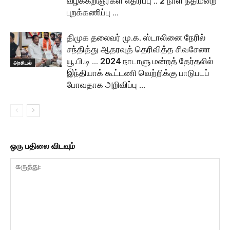
வழக்கறிஞர்கள் எதிர்ப்பு .. 2 நாள் நீதிமன்ற
புறக்கணிப்பு …
திமுக தலைவர் மு.க. ஸ்டாலினை நேரில்
சந்தித்து ஆதரவுத் தெரிவித்த சிவசேனா
யூ.பி.டி … 2024 நாடாளு மன்றத் தேர்தலில்
அரசியல்
இந்தியாக் கூட்டணி வெற்றிக்கு பாடுபடப்
போவதாக அறிவிப்பு …
ஒரு பதிலை விடவும்