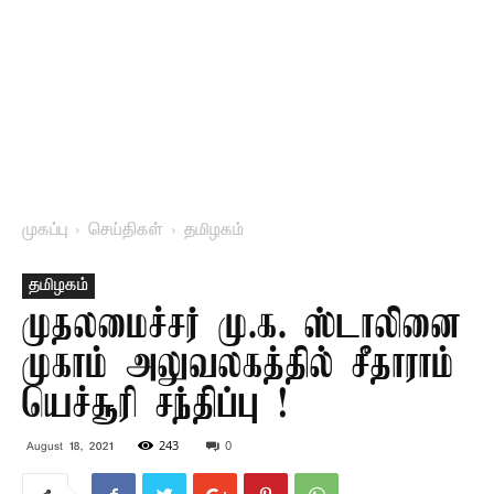
முகப்பு
செய்திகள்
தமிழகம்
தமிழகம்
முதலமைச்சர் மு.க. ஸ்டாலினை
முகாம் அலுவலகத்தில் சீதாராம்
யெச்சூரி சந்திப்பு !
243
0
August 18, 2021