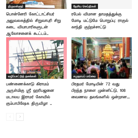
திருவள்ளூர்
தேசிய செய்திகள்
பொன்னேரி கோட்டாட்சியர்
ரபேல் விமான தாமதத்துக்கு
அலுவலகத்தில் சிறுவாபுரி சிறு
மோடி மட்டுமே பொறுப்பு: ராகுல்
கடை வியாபாரிகளுடன்
காந்தி குற்றச்சாட்டு
ஆலோசனைக் கூட்டம்..
வழிப்பாட்டுத் தலங்கள்
சமுதாயப் பார்வை
பண்ணைக்காடு கிராமம்
பிரதமர் மோடியின் 72 வது
அருள்மிகு ஸ்ரீ ஹரிபஜனை
பிறந்த நாளை முன்னிட்டு, 108
மடாலய இராமர் கோவில்
வைணவ தலங்களில் ஒன்றான...
கும்பாபிஷேக திருவிழா ..