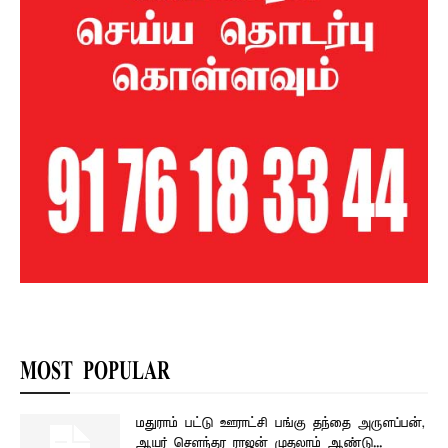
MOST POPULAR
மதுராம் பட்டு ஊராட்சி பங்கு தந்தை அருளப்பன்,
ஆயர் சௌந்தர ராஜன் முதலாம் ஆண்டு...