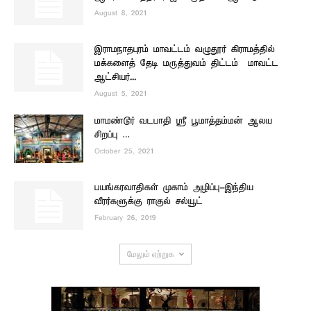
August 8, 2021
இராமநாதபுரம் மாவட்டம் வழுதூர் கிராமத்தில்
மக்களைத் தேடி மருத்துவம் திட்டம் – மாவட்ட
ஆட்சியர்...
August 5, 2021
மாமண்டூர் வடபாதி ஸ்ரீ பூமாத்தம்மன் ஆலய
சிறப்பு …
October 25, 2021
பயங்கரவாதிகள் முகாம் அழிப்பு-இந்திய
வீரர்களுக்கு ராகுல் சல்யூட்
February 26, 2019
மேலும் ஏற்றுக