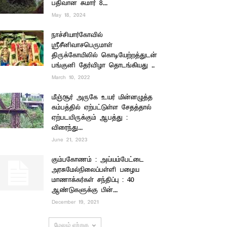
பதிவான சுமார் 8...
May 18, 2024
நாச்சியார்கோவில்
ஸ்ரீசீனிவாசபெருமாள்
திருக்கோயிலில் கொடியேற்றத்துடன்
பங்குனி தேர்விழா தொடங்கியது ..
March 10, 2022
மீஞ்சூர் அருகே உயர் மின்னழுத்த
கம்பத்தில் ஏற்பட்டுள்ள சேதத்தால்
ஏற்படயிருக்கும் ஆபத்து :
விரைந்து...
June 21, 2023
கும்பகோணம் : அய்யம்பேட்டை
அரசுமேல்நிலைப்பள்ளி பழைய
மாணாக்கர்கள் சந்திப்பு : 40
ஆண்டுகளுக்கு பின்...
December 19, 2021
மேலும் ஏற்றுக