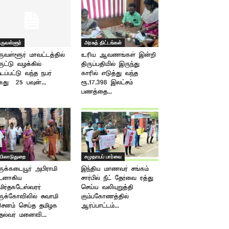
ிருவள்ளூர்
அரசுத் திட்டங்கள்
ருவள்ளூர் மாவட்டத்தில்
உரிய ஆவணங்கள் இன்றி
ருட்டு வழக்கில்
திருப்பதியில் இருந்து
டப்பட்டு வந்த நபர்
காரில் எடுத்து வந்த
து – 25 பவுன்...
ரூ.17.398 இலட்சம்
பணத்தை...
யிலாடுதுறை
சமுதாயப் பார்வை
ருக்கடையூர் அபிராமி
இந்திய மாணவர் சங்கம்
டனாகிய
சார்பில் நீட் தேர்வை ரத்து
ிர்தகடேஸ்வரர்
செய்ய வலியுறுத்தி
ருக்கோவிலில் சுவாமி
கும்பகோணத்தில்
ிசனம் செய்த தமிழக
ஆர்ப்பாட்டம்...
தல்வர் மனைவி...