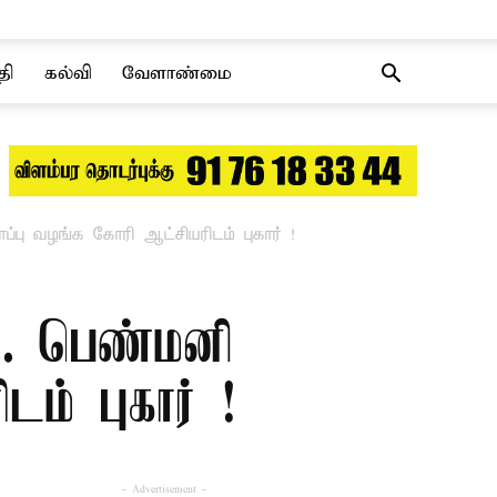
தி
கல்வி
வேளாண்மை
்பு வழங்க கோரி ஆட்சியரிடம் புகார் !
 .. பெண்மனி
ம் புகார் !
- Advertisement -