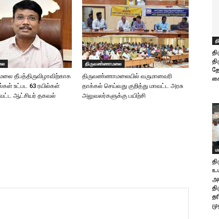
த
தி
தி
லை
திருவண்ணாமலை
தே
லை தீபத்திருவிழாவிற்காக
திருவண்ணாமலையில் வருமானவரி
கை
ில்கள் உட்பட 63 ரயில்கள்
தாக்கல் செய்வது குறித்து மாவட்ட அரசு
ாவட்ட ஆட்சியர் தகவல்
அலுவலர்களுக்கு பயிற்சி
ம
தி
உ
அம
தி
தர
மு