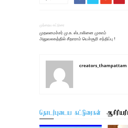
முந்தைய கட்டுரை
முதலமைச்சர் மு.க. ஸ்டாலினை முகாம்
அலுவலகத்தில் சீதாராம் யெச்சூரி சந்திப்பு !
creators_thampattam
தொடர்புடைய கட்டுரைகள்
ஆசிரியரிட