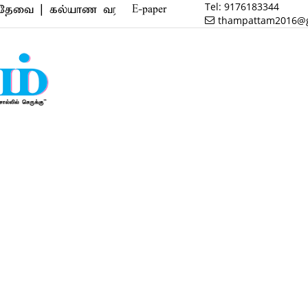
Tel:
9176183344
 கல்யாண வரன் | மருத்துவம் | வணிகம் | பைனான்ஸ் | ரி
E-paper
thampattam2016@