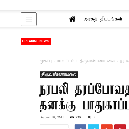
அரசுத் திட்டங்கள்
BREAKING NEWS
முகப்பு
மாவட்டம்
திருவண்ணாமலை
நரபல
திருவண்ணாமலை
நரபலி தரப்போவதா
தனக்கு பாதுகாப்
230
0
August 18, 2021