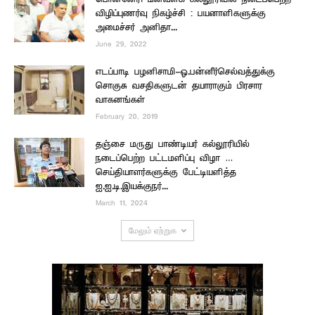
விழிப்புணர்வு நிகழ்ச்சி : பயனாளிகளுக்கு
அமைச்சர் அனிதா...
June 29, 2022
எடப்பாடி பழனிசாமி-ஓ.பன்னீர்செல்வத்துக்கு
சொகுசு வசதிகளுடன் தயாராகும் பிரசார
வாகனங்கள்
February 20, 2019
தஞ்சை மருது பாண்டியர் கல்லூரியில்
நடைப்பெற்ற பட்டமளிப்பு விழா …
செய்தியாளர்களுக்கு பேட்டியளித்த
ஐ.ஐ.டி.இயக்குநர்...
March 11, 2024
மேலும் ஏற்றுக