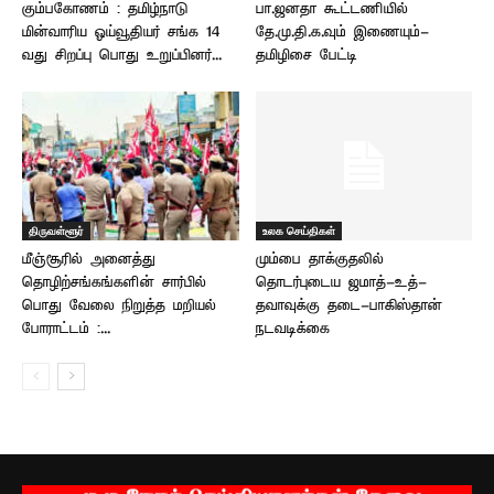
கும்பகோணம் : தமிழ்நாடு
பா.ஜனதா கூட்டணியில்
மின்வாரிய ஓய்வூதியர் சங்க 14
தே.மு.தி.க.வும் இணையும்-
வது சிறப்பு பொது உறுப்பினர்...
தமிழிசை பேட்டி
திருவள்ளூர்
உலக செய்திகள்
மீஞ்சூரில் அனைத்து
மும்பை தாக்குதலில்
தொழிற்சங்கங்களின் சார்பில்
தொடர்புடைய ஜமாத்-உத்-
பொது வேலை நிறுத்த மறியல்
தவாவுக்கு தடை-பாகிஸ்தான்
போராட்டம் :...
நடவடிக்கை